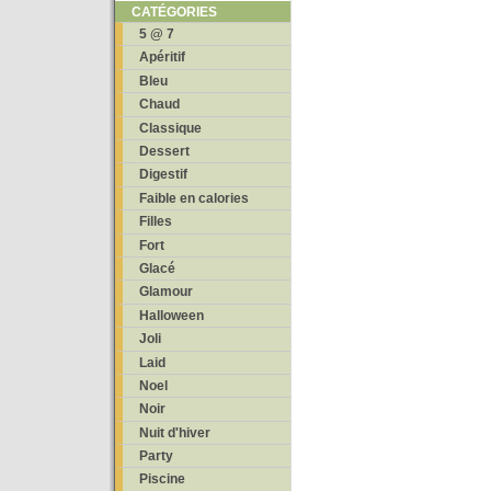
CATÉGORIES
5 @ 7
Apéritif
Bleu
Chaud
Classique
Dessert
Digestif
Faible en calories
Filles
Fort
Glacé
Glamour
Halloween
Joli
Laid
Noel
Noir
Nuit d'hiver
Party
Piscine