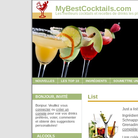
MyBestCocktails.com
Les meilleurs cocktails et recettes de drinks les p
NOUVELLES
LES TOP 10
INGRÉDIENTS
SOUMETTRE UN
List
BONJOUR, INVITÉ
Bonjour. Veuillez vous
Just a list
connecter
ou
créer un
compte
pour voir vos drinks
Ingrédien
préférés, voter, commenter
Schnapps
et obtenir des suggestions
Grenadine
personalisées!
complète
ALCOOLS
Liste créé