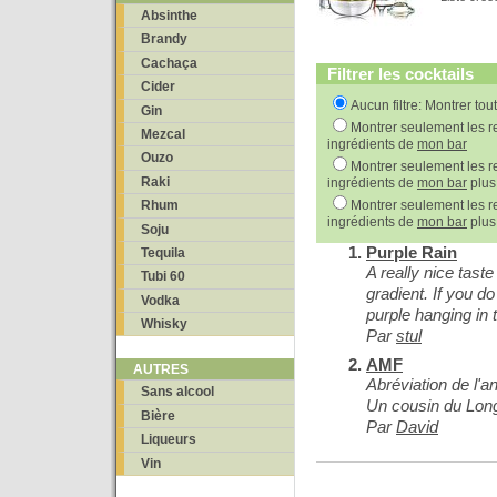
Absinthe
Brandy
Cachaça
Filtrer les cocktails
Cider
Aucun filtre: Montrer tou
Gin
Montrer seulement les re
Mezcal
ingrédients de
mon bar
Ouzo
Montrer seulement les re
Raki
ingrédients de
mon bar
plus
Montrer seulement les re
Rhum
ingrédients de
mon bar
plus
Soju
Purple Rain
Tequila
A really nice tast
Tubi 60
gradient. If you do 
Vodka
purple hanging in 
Whisky
Par
stul
AMF
AUTRES
Abréviation de l'a
Sans alcool
Un cousin du Long
Bière
Par
David
Liqueurs
Vin