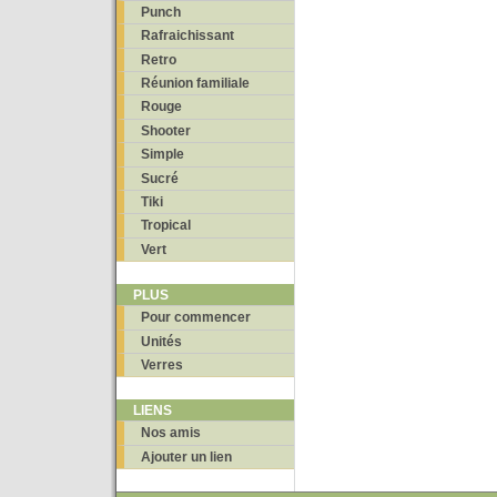
Punch
Rafraichissant
Retro
Réunion familiale
Rouge
Shooter
Simple
Sucré
Tiki
Tropical
Vert
PLUS
Pour commencer
Unités
Verres
LIENS
Nos amis
Ajouter un lien