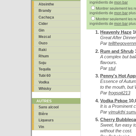
ingrédients de
mon bar
Absinthe
Montrer seulement les re
Brandy
ingrédients de
mon bar
plus
Cachaça
Montrer seulement les re
ingrédients de
mon bar
plus
Cider
Gin
Heavenly Haze
10
Mezcal
Great After Dinner
Par
tellthegovern
Ouzo
Raki
Rum and Shrub
1
A complex but bal
Rhum
flavours.
Soju
Par
stul
Tequila
Penny's Hot App
Tubi 60
Essence of Autu
Vodka
to the mouth, but
Whisky
Par
frogspit213
Vodka Pekoe
10,
AUTRES
It is a Prominent 
Sans alcool
Par
vimukthi suma
Bière
Cherry Bubblec
Liqueurs
Sweet, fun easy to
Vin
without the cost.