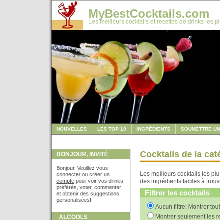
MyBestCocktails.com
Les meilleurs cocktails et recettes de drinks les p
NOUVELLES
LES TOP 10
INGRÉDIENTS
SOUMETTRE UN
Cocktails de la ca
BONJOUR, INVITÉ
Bonjour. Veuillez vous
Les meilleurs cocktails les pl
connecter
ou
créer un
compte
pour voir vos drinks
des ingrédients faciles à trouv
préférés, voter, commenter
Filtrer les cocktails
et obtenir des suggestions
personalisées!
Aucun filtre: Montrer tou
Montrer seulement les re
ALCOOLS