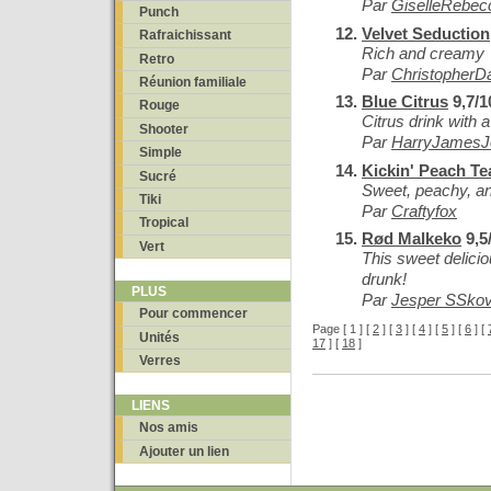
Par
GiselleRebec
Punch
Velvet Seduction
Rafraichissant
Rich and creamy
Retro
Par
ChristopherD
Réunion familiale
Blue Citrus
9,7/1
Rouge
Citrus drink with 
Shooter
Par
HarryJamesJ
Simple
Kickin' Peach Te
Sucré
Sweet, peachy, an
Tiki
Par
Craftyfox
Tropical
Rød Malkeko
9,5
Vert
This sweet delicio
drunk!
PLUS
Par
Jesper SSko
Pour commencer
Page [ 1 ] [
2
] [
3
] [
4
] [
5
] [
6
] [
Unités
17
] [
18
]
Verres
LIENS
Nos amis
Ajouter un lien