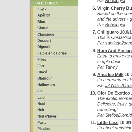
Par
Bobologist
CATÉGORIES
Virgin Cherry B
5 @ 7
Based on the cher
Apéritif
and the drivers - 
Bleu
Par
Bobologist
Chaud
Chiliguaro
10,0/1
Classique
This is CostaRica
Dessert
Par
santiago2sang
Digestif
Rum And Pineap
Faible en calories
Easy to make as th
Filles
simple drink.
Fort
Par
Tawny
Glacé
Ama Ice Milk
10,
Glamour
Its a creamy cockt
Halloween
Par
JAYDE JOS
Joli
Olor De Exotico
Laid
The exotic aromas 
Delicious, fruity,
Noel
refreshing!
Noir
Par
SteliosDiomi
Nuit d'hiver
Little Lass
10,0/1
Party
Its about sunshin
Piscine