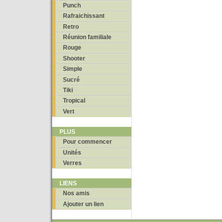
Punch
Rafraichissant
Retro
Réunion familiale
Rouge
Shooter
Simple
Sucré
Tiki
Tropical
Vert
PLUS
Pour commencer
Unités
Verres
LIENS
Nos amis
Ajouter un lien