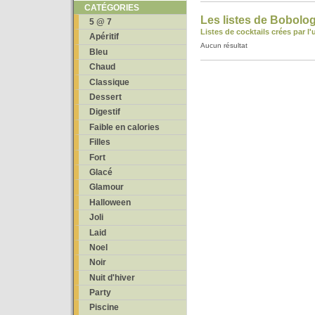
CATÉGORIES
Les listes de Bobolog
5 @ 7
Listes de cocktails crées par l
Apéritif
Aucun résultat
Bleu
Chaud
Classique
Dessert
Digestif
Faible en calories
Filles
Fort
Glacé
Glamour
Halloween
Joli
Laid
Noel
Noir
Nuit d'hiver
Party
Piscine