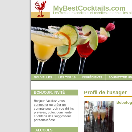
MyBestCocktails.com
Les meilleurs cocktails et recettes de drinks les p
NOUVELLES
LES TOP 10
INGRÉDIENTS
SOUMETTRE UN
Profil de l'usager
BONJOUR, INVITÉ
Bonjour. Veuillez vous
Bobolog
connecter
ou
créer un
compte
pour voir vos drinks
préférés, voter, commenter
et obtenir des suggestions
personalisées!
ALCOOLS