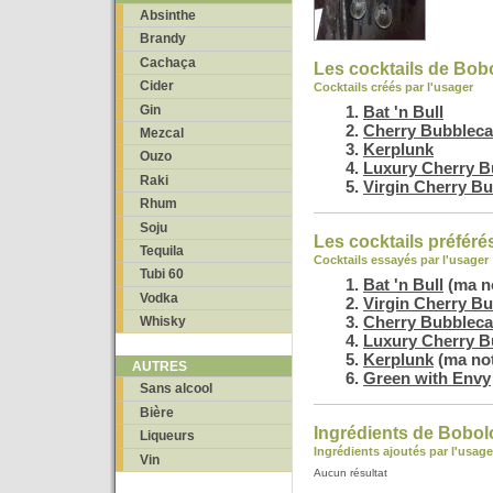
Absinthe
Brandy
Cachaça
Les cocktails de Bob
Cider
Cocktails créés par l'usager
Gin
Bat 'n Bull
Cherry Bubblec
Mezcal
Kerplunk
Ouzo
Luxury Cherry B
Raki
Virgin Cherry B
Rhum
Soju
Les cocktails préféré
Tequila
Cocktails essayés par l'usager
Tubi 60
Bat 'n Bull
(ma no
Vodka
Virgin Cherry B
Cherry Bubblec
Whisky
Luxury Cherry B
Kerplunk
(ma not
AUTRES
Green with Envy
Sans alcool
Bière
Ingrédients de Bobol
Liqueurs
Ingrédients ajoutés par l'usage
Vin
Aucun résultat