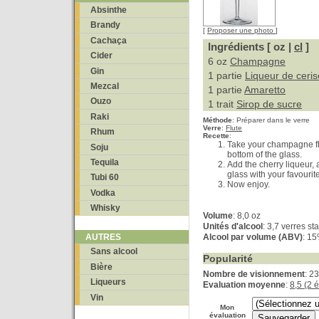
Absinthe
Brandy
[
Proposer une photo
]
Cachaça
Ingrédients [ oz |
cl
]
Cider
6 oz
Champagne
Gin
1 partie
Liqueur de ceris
Mezcal
1 partie
Amaretto
Ouzo
1 trait
Sirop de sucre
Raki
Méthode
:
Préparer dans le verre
Verre
:
Flute
Rhum
Recette
:
Take your champagne flu
Soju
bottom of the glass.
Tequila
Add the cherry liqueur, 
glass with your favour
Tubi 60
Now enjoy.
Vodka
Whisky
Volume
: 8,0 oz
Unités d'alcool
: 3,7 verres s
Alcool par volume (ABV)
: 1
AUTRES
Sans alcool
Popularité
Bière
Nombre de visionnement
: 2
Liqueurs
Evaluation moyenne
:
8,5 (2 
Vin
Mon
évaluation