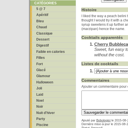
CATÉGORIES
5 @ 7
Histoire
Apéritif
I liked the way a peach belin
thought I would try it with a 
Bleu
syrup sweetens it up further 
Chaud
(marzipan) hence the name.
Classique
Cocktails apparentés
Dessert
Cherry Bubblec
Digestif
Sweet, fun easy to
Faible en calories
without the cost.
Filles
Listes de cocktails
Fort
Glacé
Glamour
Commentaires
Halloween
Ajouter un commentaire pour c
Joli
Laid
Noel
Noir
Nuit d'hiver
Party
Ajouté par
Bobologist
le
2015-08-
Dernière mise-à-jour le 2015-08-
Piscine
Statut: Aprouvé