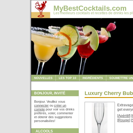
MyBestCocktails.com
Les meilleurs cocktails et recettes de drinks les p
NOUVELLES
LES TOP 10
INGRÉDIENTS
SOUMETTRE UN
Luxury Cherry Bub
BONJOUR, INVITÉ
Bonjour. Veuillez vous
Extravaga
connecter
ou
créer un
compte
pour voir vos drinks
get every
préférés, voter, commenter
[
Apéritif
] [
et obtenir des suggestions
[
Rouge
] [
personalisées!
ALCOOLS