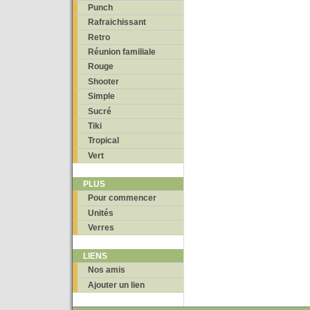
Punch
Rafraichissant
Retro
Réunion familiale
Rouge
Shooter
Simple
Sucré
Tiki
Tropical
Vert
PLUS
Pour commencer
Unités
Verres
LIENS
Nos amis
Ajouter un lien