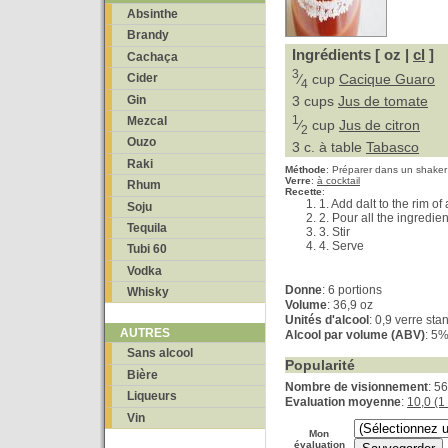
Absinthe
Brandy
Ingrédients [ oz |
cl
]
Cachaça
3
⁄
cup
Cacique Guaro
Cider
4
Gin
3 cups
Jus de tomate
1
Mezcal
⁄
cup
Jus de citron
2
Ouzo
3 c. à table
Tabasco
Raki
Méthode
:
Préparer dans un shaker
Verre
:
à cocktail
Rhum
Recette
:
1. Add dalt to the rim of
Soju
2. Pour all the ingredien
Tequila
3. Stir
4. Serve
Tubi 60
Vodka
Donne
:
6 portions
Whisky
Volume
: 36,9 oz
Unités d'alcool
: 0,9 verre sta
AUTRES
Alcool par volume (ABV)
: 5
Sans alcool
Popularité
Bière
Nombre de visionnement
: 5
Liqueurs
Evaluation moyenne
:
10,0 (1
Vin
Mon
évaluation