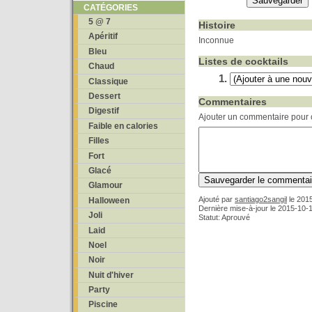
CATÉGORIES
5 @ 7
Histoire
Apéritif
Inconnue
Bleu
Listes de cocktails
Chaud
Classique
Dessert
Commentaires
Digestif
Ajouter un commentaire pour c
Faible en calories
Filles
Fort
Glacé
Glamour
Ajouté par
santiago2sangil
le
2015
Halloween
Dernière mise-à-jour le 2015-10-
Joli
Statut: Aprouvé
Laid
Noel
Noir
Nuit d'hiver
Party
Piscine