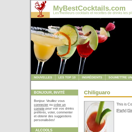
MyBestCocktails.com
Les meilleurs cocktails et recettes de drinks les p
NOUVELLES
LES TOP 10
INGRÉDIENTS
SOUMETTRE UN
Chiliguaro
BONJOUR, INVITÉ
Bonjour. Veuillez vous
This is C
connecter
ou
créer un
compte
pour voir vos drinks
[
Party
] [
Si
préférés, voter, commenter
et obtenir des suggestions
personalisées!
ALCOOLS