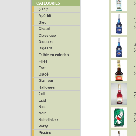
(
CATÉGORIES
5 @ 7
Apéritif
1
Bleu
Chaud
Classique
Dessert
Digestif
(
Faible en calories
Filles
Fort
(
Glacé
Glamour
Halloween
Joli
(
Laid
Noel
Noir
Nuit d'hiver
Party
Piscine