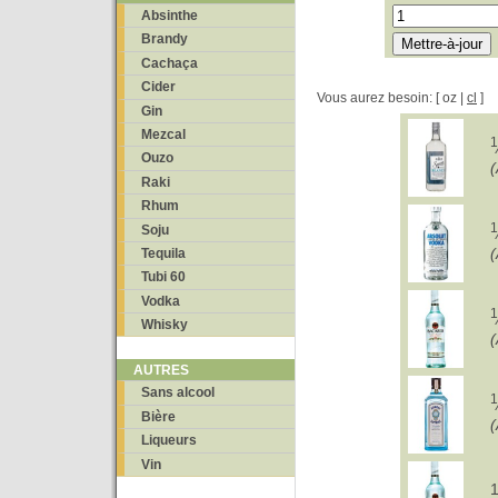
Absinthe
Brandy
Cachaça
Cider
Vous aurez besoin: [ oz |
cl
]
Gin
Mezcal
1
Ouzo
Raki
Rhum
1
Soju
Tequila
Tubi 60
Vodka
1
Whisky
AUTRES
Sans alcool
1
Bière
Liqueurs
Vin