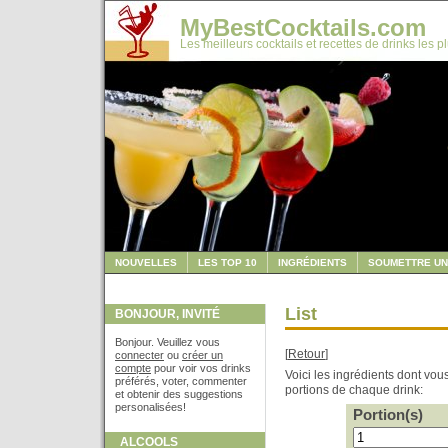
MyBestCocktails.com
Les meilleurs cocktails et recettes de drinks les p
NOUVELLES
LES TOP 10
INGRÉDIENTS
SOUMETTRE UN
List
BONJOUR, INVITÉ
Bonjour. Veuillez vous
[
Retour
]
connecter
ou
créer un
compte
pour voir vos drinks
Voici les ingrédients dont vo
préférés, voter, commenter
portions de chaque drink:
et obtenir des suggestions
personalisées!
Portion(s)
ALCOOLS