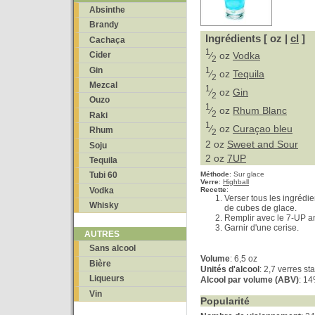
Absinthe
Brandy
Ingrédients [ oz |
cl
]
Cachaça
1
⁄
oz
Vodka
Cider
2
Gin
1
⁄
oz
Tequila
2
Mezcal
1
⁄
oz
Gin
2
Ouzo
1
⁄
oz
Rhum Blanc
2
Raki
1
⁄
oz
Curaçao bleu
Rhum
2
2 oz
Sweet and Sour
Soju
2 oz
7UP
Tequila
Méthode
:
Sur glace
Tubi 60
Verre
:
Highball
Vodka
Recette
:
Verser tous les ingrédi
Whisky
de cubes de glace.
Remplir avec le 7-UP a
Garnir d'une cerise.
AUTRES
Sans alcool
Volume
: 6,5 oz
Bière
Unités d'alcool
: 2,7 verres s
Liqueurs
Alcool par volume (ABV)
: 1
Vin
Popularité