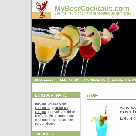
MyBestCocktails.com
Les meilleurs cocktails et recettes de drinks les p
NOUVELLES
LES TOP 10
INGRÉDIENTS
SOUMETTRE UN
AMF
BONJOUR, INVITÉ
Bonjour. Veuillez vous
Abréviati
connecter
ou
créer un
compte
pour voir vos drinks
cousin du
préférés, voter, commenter
[
Bleu
] [
For
et obtenir des suggestions
personalisées!
ALCOOLS