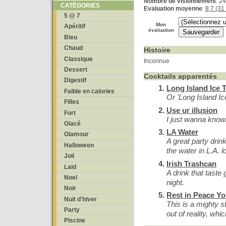
Nombre de visionnement
: 2
CATÉGORIES
Evaluation moyenne
:
8,7 (31
5 @ 7
Mon
Apéritif
évaluation
Bleu
Chaud
Histoire
Classique
Inconnue
Dessert
Cocktails apparentés
Digestif
Long Island Ice 
Faible en calories
Or 'Long Island Ic
Filles
Use ur illusion
Fort
I just wanna know...
Glacé
LA Water
Glamour
A great party drin
Halloween
the water in L.A. l
Joli
Irish Trashcan
Laid
A drink that taste
Noel
night.
Noir
Rest in Peace Y
Nuit d'hiver
This is a mighty s
Party
out of reality, whic
Piscine