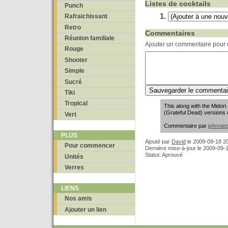
Listes de cocktails
Punch
Rafraichissant
Retro
Commentaires
Réunion familiale
Ajouter un commentaire pour c
Rouge
Shooter
Simple
Sucré
Tiki
Tropical
This along with the Midor
(Grateful Dead) versions o
Vert
Commentaire par
johnnie
PLUS
Ajouté par
David
le
2009-09-18 2
Pour commencer
Dernière mise-à-jour le 2009-09-
Statut: Aprouvé
Unités
Verres
LIENS
Nos amis
Ajouter un lien