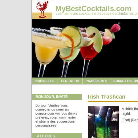
MyBestCocktails.com
Les meilleurs cocktails et recettes de drinks les p
NOUVELLES
LES TOP 10
INGRÉDIENTS
SOUMETTRE UN
Irish Trashcan
BONJOUR, INVITÉ
Bonjour. Veuillez vous
A drink t
connecter
ou
créer un
compte
pour voir vos drinks
night.
préférés, voter, commenter
[
Fort
] [
Par
et obtenir des suggestions
personalisées!
ALCOOLS