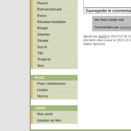
Punch
Rafraichissant
Retro
hey that´s pretty ood
Réunion familiale
Commentaire par
wingren
Rouge
Shooter
Ajouté par
jja203
le
2013-12-29 1
Dernière mise-à-jour le 2013-12-
Simple
Statut: Aprouvé
Sucré
Tiki
Tropical
Vert
PLUS
Pour commencer
Unités
Verres
LIENS
Nos amis
Ajouter un lien