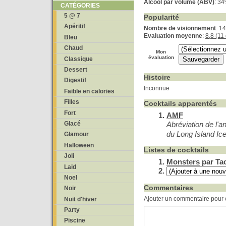
Alcool par volume (ABV)
: 3
CATÉGORIES
5 @ 7
Popularité
Apéritif
Nombre de visionnement
: 1
Evaluation moyenne
:
8,8 (11
Bleu
Chaud
Mon
évaluation
Classique
Dessert
Histoire
Digestif
Inconnue
Faible en calories
Filles
Cocktails apparentés
Fort
AMF
Glacé
Abréviation de l'
du Long Island Ic
Glamour
Halloween
Listes de cocktails
Joli
Monsters
par Ta
Laid
Noel
Commentaires
Noir
Ajouter un commentaire pour c
Nuit d'hiver
Party
Piscine