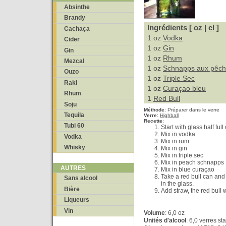
Absinthe
Brandy
Ingrédients [ oz |
cl
]
Cachaça
1 oz
Vodka
Cider
1 oz
Gin
Gin
1 oz
Rhum
Mezcal
1 oz
Schnapps aux pêc
Ouzo
1 oz
Triple Sec
Raki
1 oz
Curaçao bleu
Rhum
1
Red Bull
Soju
Méthode
:
Préparer dans le verre
Tequila
Verre
:
Highball
Recette
:
Tubi 60
Start with glass half full 
Mix in vodka
Vodka
Mix in rum
Whisky
Mix in gin
Mix in triple sec
Mix in peach schnapps
AUTRES
Mix in blue curaçao
Take a red bull can and 
Sans alcool
in the glass.
Bière
Add straw, the red bull w
Liqueurs
Vin
Volume
: 6,0 oz
Unités d'alcool
: 6,0 verres s