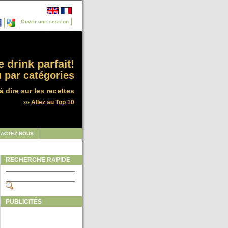
Ouvrir une session
 drink parfait!
 par catégories
à dire sur les recettes
›››
Allez au Top 10
TACTEZ-NOUS
RECHERCHE RAPIDE
PUBLICITÉS