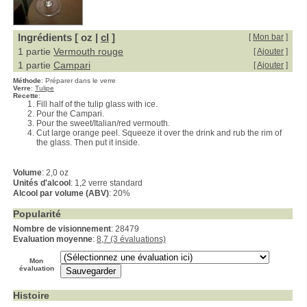
Ingrédients [ oz |
cl
]
[
Mon bar
]
1 partie
Vermouth rouge
[
Ajouter
]
1 partie
Campari
[
Ajouter
]
Méthode
:
Préparer dans le verre
Verre
:
Tulipe
Recette
:
Fill half of the tulip glass with ice.
Pour the Campari.
Pour the sweet/Italian/red vermouth.
Cut large orange peel. Squeeze it over the drink and rub the rim of
the glass. Then put it inside.
Volume
: 2,0 oz
Unités d'alcool
: 1,2 verre standard
Alcool par volume (ABV)
: 20%
Popularité
Nombre de visionnement
: 28479
Evaluation moyenne
:
8,7 (3 évaluations)
Mon
évaluation
Histoire