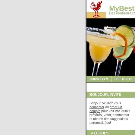
MyBest
Les meilleurs co
NOUVELLES
LES TOP 10
BONJOUR, INVITÉ
Bonjour. Veuillez vous
connecter
ou
créer un
compte
pour voir vos drinks
préférés, voter, commenter
et obtenir des suggestions
personalisées!
ALCOOLS