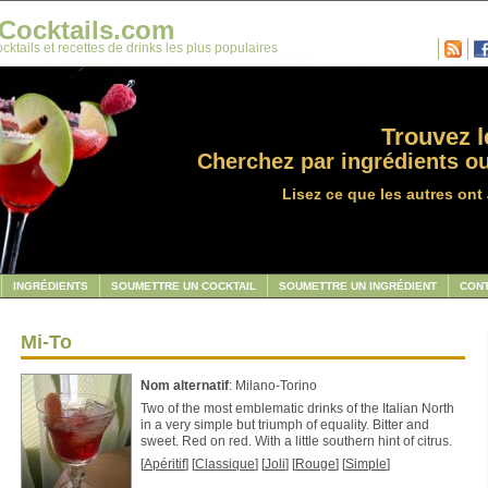
Cocktails.com
cktails et recettes de drinks les plus populaires
Trouvez le
Cherchez par ingrédients ou
Lisez ce que les autres ont 
INGRÉDIENTS
SOUMETTRE UN COCKTAIL
SOUMETTRE UN INGRÉDIENT
CON
Mi-To
Nom alternatif
: Milano-Torino
Two of the most emblematic drinks of the Italian North
in a very simple but triumph of equality. Bitter and
sweet. Red on red. With a little southern hint of citrus.
[
Apéritif
] [
Classique
] [
Joli
] [
Rouge
] [
Simple
]