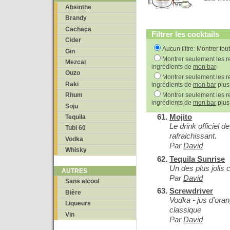
Absinthe
Brandy
Cachaça
Filtrer les cocktails
Cider
Aucun filtre: Montrer tou
Gin
Montrer seulement les re
Mezcal
ingrédients de
mon bar
Ouzo
Montrer seulement les re
Raki
ingrédients de
mon bar
plus
Montrer seulement les re
Rhum
ingrédients de
mon bar
plus
Soju
Mojito
Tequila
Le drink officiel d
Tubi 60
rafraichissant.
Vodka
Par
David
Whisky
Tequila Sunrise
Un des plus jolis c
AUTRES
Par
David
Sans alcool
Screwdriver
Bière
Vodka - jus d'oran
Liqueurs
classique
Vin
Par
David