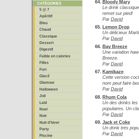
Bloody Mary
CATÉGORIES
Le drink classiqu
5 @ 7
remet sur pied!
Apéritif
Par
David
Bleu
Lemon Drop
Chaud
Un délicieux Marti
Classique
Par
David
Dessert
Bay Breeze
Digestif
Une variation haw
Faible en calories
Breeze.
Filles
Par
David
Fort
Kamikaze
Glacé
Cette version coc
nom peut faire b
Glamour
Par
David
Halloween
Joli
Rhum Cola
Un des drinks les 
Laid
populaires. Un cl
Noel
Par
David
Noir
Jack et Coke
Nuit d'hiver
Un drink très popu
Party
Par
David
Piscine