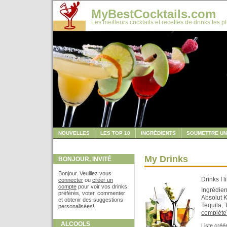
MyBestCocktails.com
Les meilleurs cocktails et recettes de drinks les p
NOUVELLES
LES TOP 10
INGRÉDIENTS
SOUMETTRE UN
My Drinks
BONJOUR, INVITÉ
Bonjour. Veuillez vous
Drinks I l
connecter
ou
créer un
compte
pour voir vos drinks
Ingrédien
préférés, voter, commenter
Absolut K
et obtenir des suggestions
Tequila, 
personalisées!
complète
ALCOOLS
Liste créé