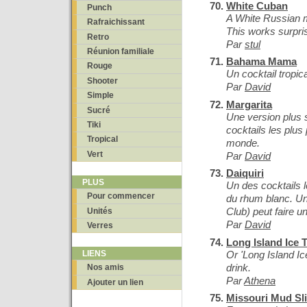
White Cuban
Punch
A White Russian m
Rafraichissant
This works surpris
Retro
Par
stul
Réunion familiale
Bahama Mama
Rouge
Un cocktail tropica
Shooter
Par
David
Simple
Margarita
Sucré
Une version plus 
Tiki
cocktails les plus
Tropical
monde.
Vert
Par
David
Daiquiri
PLUS
Un des cocktails l
Pour commencer
du rhum blanc. U
Club) peut faire u
Unités
Par
David
Verres
Long Island Ice 
Or 'Long Island Ic
LIENS
drink.
Nos amis
Par
Athena
Ajouter un lien
Missouri Mud Sl