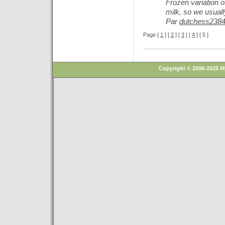
Frozen variation 
milk, so we usua
Par
dutchess238
Page [
1
] [
2
] [
3
] [
4
] [ 5 ]
Copyright © 2008-2025 M