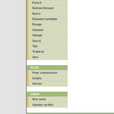
Punch
Rafraichissant
Retro
Réunion familiale
Rouge
Shooter
Simple
Sucré
Tiki
Tropical
Vert
PLUS
Pour commencer
Unités
Verres
LIENS
Nos amis
Ajouter un lien