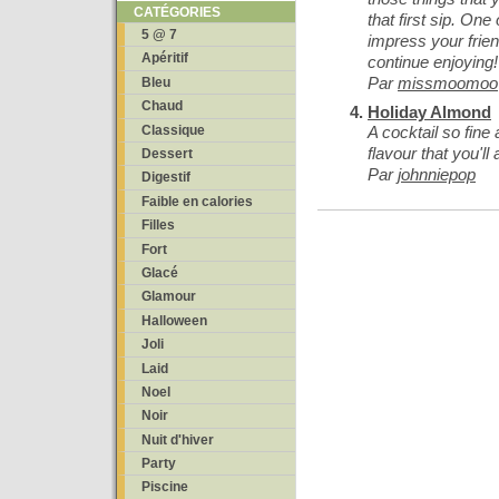
CATÉGORIES
that first sip. One 
5 @ 7
impress your frien
Apéritif
continue enjoying!
Par
missmoomoo
Bleu
Chaud
Holiday Almond
A cocktail so fine 
Classique
flavour that you'll
Dessert
Par
johnniepop
Digestif
Faible en calories
Filles
Fort
Glacé
Glamour
Halloween
Joli
Laid
Noel
Noir
Nuit d'hiver
Party
Piscine