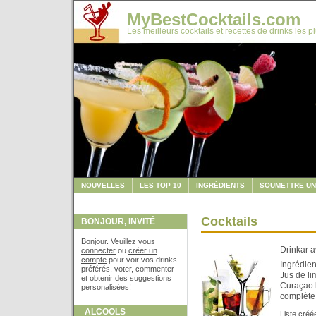
MyBestCocktails.com
Les meilleurs cocktails et recettes de drinks les p
NOUVELLES
LES TOP 10
INGRÉDIENTS
SOUMETTRE UN
Cocktails
BONJOUR, INVITÉ
Bonjour. Veuillez vous
Drinkar a
connecter
ou
créer un
compte
pour voir vos drinks
Ingrédien
préférés, voter, commenter
Jus de li
et obtenir des suggestions
Curaçao b
personalisées!
complète
ALCOOLS
Liste créé