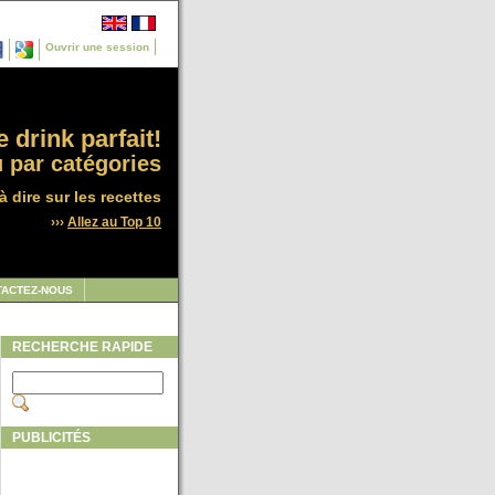
Ouvrir une session
 drink parfait!
 par catégories
à dire sur les recettes
›››
Allez au Top 10
TACTEZ-NOUS
RECHERCHE RAPIDE
PUBLICITÉS