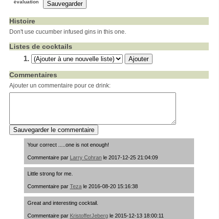
évaluation
Histoire
Don't use cucumber infused gins in this one.
Listes de cocktails
Commentaires
Ajouter un commentaire pour ce drink:
Your correct .....one is not enough!
Commentaire par
Larry Cohran
le 2017-12-25 21:04:09
Little strong for me.
Commentaire par
Teza
le 2016-08-20 15:16:38
Great and interesting cocktail.
Commentaire par
KristofferJeberg
le 2015-12-13 18:00:11