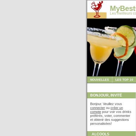
MyBest
Les meilleurs co
NOUVELLES
LES TOP 10
BONJOUR, INVITÉ
Bonjour. Veuillez vous
connecter
ou
créer un
compte
pour voir vos drinks
préférés, voter, commenter
et obtenir des suggestions
personalisées!
ALCOOLS