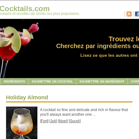
Cocktails.com
cktails et recettes de drinks les plus populaires
Trouvez le
Cherchez par ingrédients ou
Lisez ce que les autres ont 
INGRÉDIENTS
SOUMETTRE UN COCKTAIL
SOUMETTRE UN INGRÉDIENT
CON
Holiday Almond
A cocktail so fine and delicate and rich in flavour that
you'll always want another one ...
[
Fort
] [
Joli
] [
Noel
] [
Sucré
]