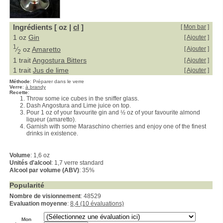
Ingrédients [ oz |
cl
]
[
Mon bar
]
1 oz
Gin
[
Ajouter
]
1
⁄
oz
Amaretto
[
Ajouter
]
2
1 trait
Angostura Bitters
[
Ajouter
]
1 trait
Jus de lime
[
Ajouter
]
Méthode
:
Préparer dans le verre
Verre
:
à brandy
Recette
:
Throw some ice cubes in the sniffer glass.
Dash Angostura and Lime juice on top.
Pour 1 oz of your favourite gin and ½ oz of your favourite almond
liqueur (amaretto).
Garnish with some Maraschino cherries and enjoy one of the finest
drinks in existence.
Volume
: 1,6 oz
Unités d'alcool
: 1,7 verre standard
Alcool par volume (ABV)
: 35%
Popularité
Nombre de visionnement
: 48529
Evaluation moyenne
:
8,4 (10 évaluations)
Mon