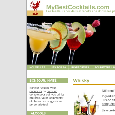
MyBestCocktails.com
Les meilleurs cocktails et recettes de drinks les p
NOUVELLES
LES TOP 10
INGRÉDIENTS
SOUMETTRE UN
Whisky
BONJOUR, INVITÉ
Bonjour. Veuillez vous
Different
connecter
ou
créer un
compte
pour voir vos drinks
Ingrédien
préférés, voter, commenter
Jus de ci
et obtenir des suggestions
complète
personalisées!
Liste créé
ALCOOLS