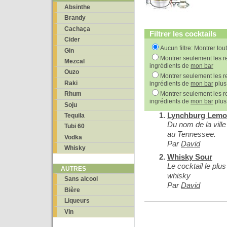
Absinthe
Brandy
Cachaça
Filtrer les cocktails
Cider
Aucun filtre: Montrer tou
Gin
Montrer seulement les re
Mezcal
ingrédients de
mon bar
Ouzo
Montrer seulement les re
Raki
ingrédients de
mon bar
plus
Montrer seulement les re
Rhum
ingrédients de
mon bar
plus
Soju
Lynchburg Lem
Tequila
Du nom de la ville 
Tubi 60
au Tennessee.
Vodka
Par
David
Whisky
Whisky Sour
Le cocktail le plu
AUTRES
whisky
Sans alcool
Par
David
Bière
Liqueurs
Vin