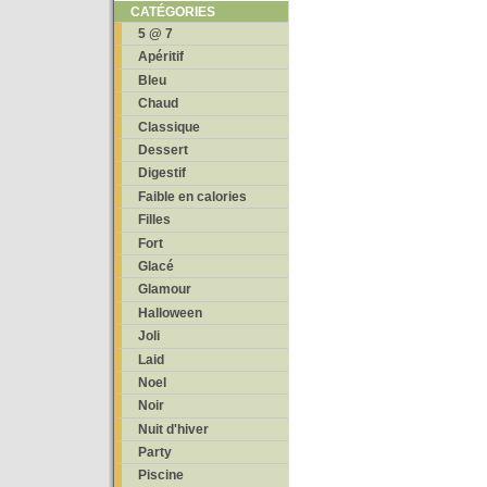
CATÉGORIES
5 @ 7
Apéritif
Bleu
Chaud
Classique
Dessert
Digestif
Faible en calories
Filles
Fort
Glacé
Glamour
Halloween
Joli
Laid
Noel
Noir
Nuit d'hiver
Party
Piscine