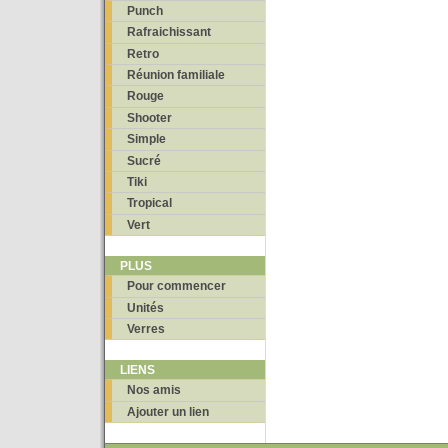
Punch
Rafraichissant
Retro
Réunion familiale
Rouge
Shooter
Simple
Sucré
Tiki
Tropical
Vert
PLUS
Pour commencer
Unités
Verres
LIENS
Nos amis
Ajouter un lien