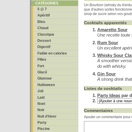
CATÉGORIES
Un Bourbon (whisky du Kentuc
5 @ 7
que d'autres sortes fonctionne
sirop de sucre selon vos gouts
Apéritif
Bleu
Cocktails apparentés
Chaud
Amaretto Sour
Classique
Une recette toute
Dessert
Rum Sour
Digestif
Un excellent apéri
Faible en calories
Whisky Sour Cla
Filles
A smoother versio
do with whisky.
Fort
Glacé
Gin Sour
Glamour
A strong drink tha
Halloween
Listes de cocktails
Joli
Party Ideas
par d
Laid
Noel
Noir
Commentaires
Nuit d'hiver
Ajouter un commentaire pour c
Party
Piscine