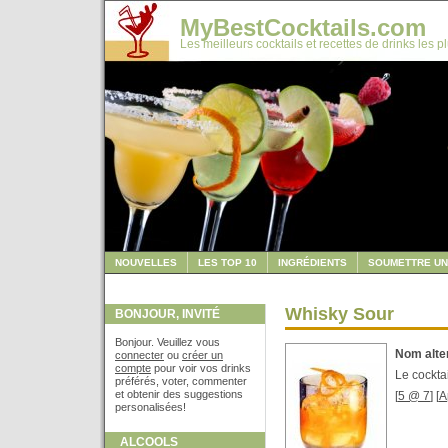
MyBestCocktails.com
Les meilleurs cocktails et recettes de drinks les p
NOUVELLES
LES TOP 10
INGRÉDIENTS
SOUMETTRE UN
Whisky Sour
BONJOUR, INVITÉ
Bonjour. Veuillez vous
Nom alter
connecter
ou
créer un
compte
pour voir vos drinks
Le cocktai
préférés, voter, commenter
et obtenir des suggestions
[
5 @ 7
] [
A
personalisées!
ALCOOLS