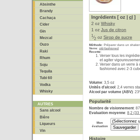
Absinthe
Brandy
Ingrédients [ oz |
cl
]
Cachaça
2 oz
Whisky
Cider
1 oz
Jus de citron
Gin
1
⁄
oz
Sirop de sucre
Mezcal
2
Ouzo
Méthode
:
Préparer dans un shaker
Verre
:
old-fashioned
Raki
Recette
:
Verser tous les ingrédi
Rhum
et agiter vigoureusemen
Verser dans un verre à 
Soju
fashioned avec 2-3 cub
Tequila
Tubi 60
Volume
: 3,5 oz
Vodka
Unités d'alcool
: 2,4 verres s
Whisky
Alcool par volume (ABV)
: 2
Popularité
AUTRES
Nombre de visionnement
: 8
Sans alcool
Evaluation moyenne
:
8,2 (33
Bière
Mon
Liqueurs
évaluation
Vin
Histoire