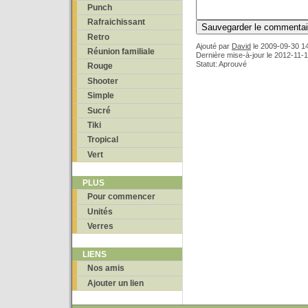
Punch
Rafraichissant
Retro
Ajouté par
David
le
2009-09-30 1
Réunion familiale
Dernière mise-à-jour le 2012-11-
Statut: Aprouvé
Rouge
Shooter
Simple
Sucré
Tiki
Tropical
Vert
PLUS
Pour commencer
Unités
Verres
LIENS
Nos amis
Ajouter un lien