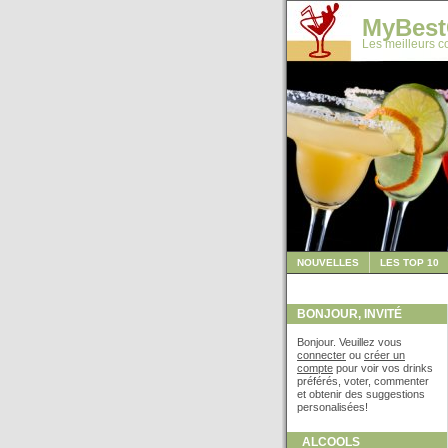
MyBest
Les meilleurs co
NOUVELLES
LES TOP 10
BONJOUR, INVITÉ
Bonjour. Veuillez vous
connecter
ou
créer un
compte
pour voir vos drinks
préférés, voter, commenter
et obtenir des suggestions
personalisées!
ALCOOLS