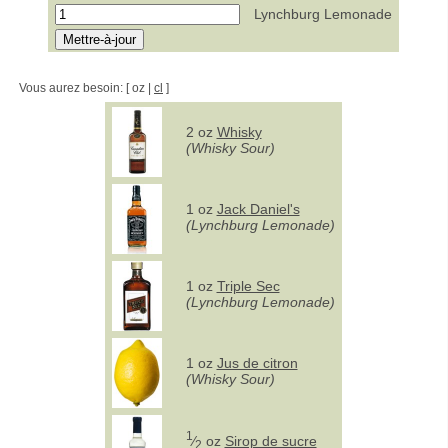
Lynchburg Lemonade
Vous aurez besoin: [ oz |
cl
]
2 oz
Whisky
(Whisky Sour)
1 oz
Jack Daniel's
(Lynchburg Lemonade)
1 oz
Triple Sec
(Lynchburg Lemonade)
1 oz
Jus de citron
(Whisky Sour)
1
⁄
oz
Sirop de sucre
2