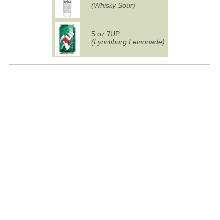
(Whisky Sour)
5 oz
7UP
(Lynchburg Lemonade)