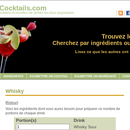
Cocktails.com
cktails et recettes de drinks les plus populaires
Trouvez le
Cherchez par ingrédients ou
Lisez ce que les autres ont 
INGRÉDIENTS
SOUMETTRE UN COCKTAIL
SOUMETTRE UN INGRÉDIENT
CON
Whisky
[
Retour
]
Voici les ingrédients dont vous aurez besoin pour préparer ce nombre de
portions de chaque drink:
Portion(s)
Drink
Whisky Sour