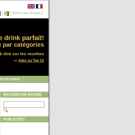
Ouvrir une session
 drink parfait!
 par catégories
à dire sur les recettes
›››
Allez au Top 10
TACTEZ-NOUS
RECHERCHE RAPIDE
PUBLICITÉS