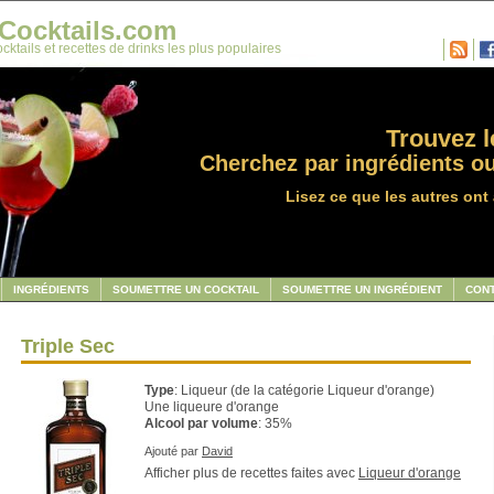
Cocktails.com
cktails et recettes de drinks les plus populaires
Trouvez le
Cherchez par ingrédients ou
Lisez ce que les autres ont 
INGRÉDIENTS
SOUMETTRE UN COCKTAIL
SOUMETTRE UN INGRÉDIENT
CON
Triple Sec
Type
: Liqueur (de la catégorie Liqueur d'orange)
Une liqueure d'orange
Alcool par volume
: 35%
Ajouté par
David
Afficher plus de recettes faites avec
Liqueur d'orange