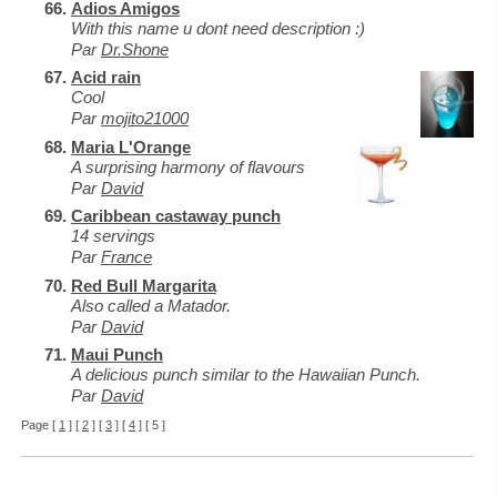
Adios Amigos
With this name u dont need description :)
Par
Dr.Shone
Acid rain
Cool
Par
mojito21000
Maria L'Orange
A surprising harmony of flavours
Par
David
Caribbean castaway punch
14 servings
Par
France
Red Bull Margarita
Also called a Matador.
Par
David
Maui Punch
A delicious punch similar to the Hawaiian Punch.
Par
David
Page [
1
] [
2
] [
3
] [
4
] [ 5 ]