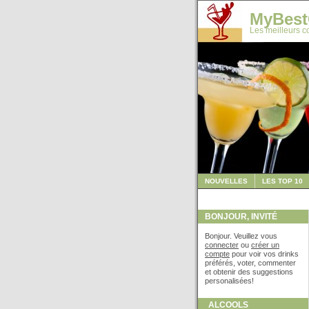
MyBest
Les meilleurs co
NOUVELLES
LES TOP 10
BONJOUR, INVITÉ
Bonjour. Veuillez vous
connecter
ou
créer un
compte
pour voir vos drinks
préférés, voter, commenter
et obtenir des suggestions
personalisées!
ALCOOLS