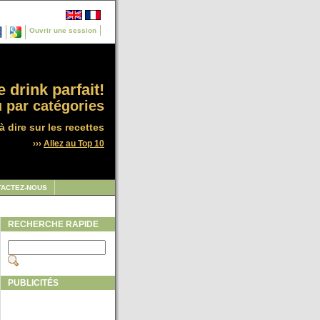
Ouvrir une session
 drink parfait!
 par catégories
à dire sur les recettes
›››
Allez au Top 10
TACTEZ-NOUS
RECHERCHE RAPIDE
PUBLICITÉS