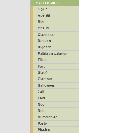
CATÉGORIES
5 @ 7
Apéritif
Bleu
Chaud
Classique
Dessert
Digestif
Faible en calories
Filles
Fort
Glacé
Glamour
Halloween
Joli
Laid
Noel
Noir
Nuit d'hiver
Party
Piscine