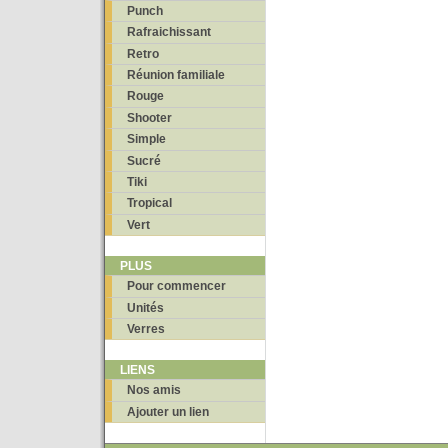
Punch
Rafraichissant
Retro
Réunion familiale
Rouge
Shooter
Simple
Sucré
Tiki
Tropical
Vert
PLUS
Pour commencer
Unités
Verres
LIENS
Nos amis
Ajouter un lien