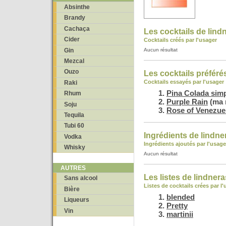
Absinthe
Brandy
Cachaça
Les cocktails de lind
Cider
Cocktails créés par l'usager
Gin
Aucun résultat
Mezcal
Ouzo
Les cocktails préféré
Cocktails essayés par l'usager
Raki
Pina Colada sim
Rhum
Purple Rain
(ma 
Soju
Rose of Venezue
Tequila
Tubi 60
Ingrédients de lindne
Vodka
Ingrédients ajoutés par l'usage
Whisky
Aucun résultat
AUTRES
Les listes de lindner
Sans alcool
Listes de cocktails crées par l
Bière
blended
Liqueurs
Pretty
Vin
martinii