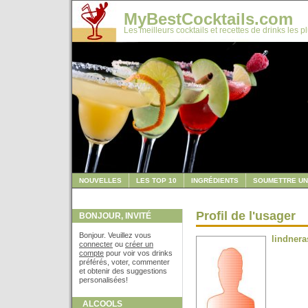
MyBestCocktails.com
Les meilleurs cocktails et recettes de drinks les p
NOUVELLES
LES TOP 10
INGRÉDIENTS
SOUMETTRE UN
Profil de l'usager
BONJOUR, INVITÉ
Bonjour. Veuillez vous
lindnera
connecter
ou
créer un
compte
pour voir vos drinks
préférés, voter, commenter
et obtenir des suggestions
personalisées!
ALCOOLS