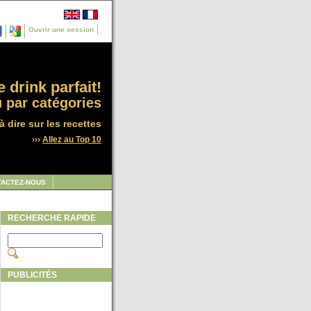
Ouvrir une session
 drink parfait!
 par catégories
à dire sur les recettes
›››
Allez au Top 10
TACTEZ-NOUS
RECHERCHE RAPIDE
PUBLICITÉS