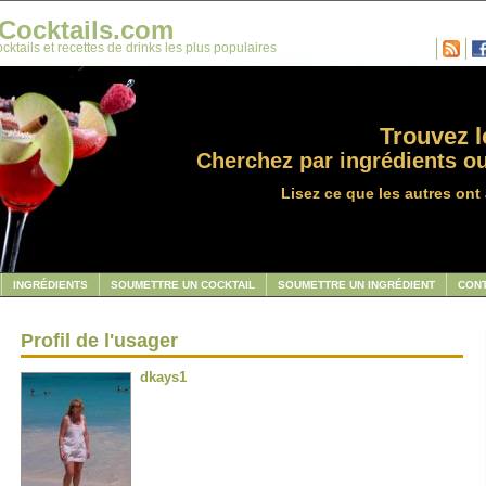
Cocktails.com
cktails et recettes de drinks les plus populaires
Trouvez le
Cherchez par ingrédients ou
Lisez ce que les autres ont 
INGRÉDIENTS
SOUMETTRE UN COCKTAIL
SOUMETTRE UN INGRÉDIENT
CON
Profil de l'usager
dkays1