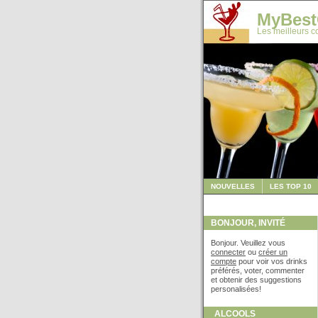
MyBest
Les meilleurs co
NOUVELLES
LES TOP 10
BONJOUR, INVITÉ
Bonjour. Veuillez vous
connecter
ou
créer un
compte
pour voir vos drinks
préférés, voter, commenter
et obtenir des suggestions
personalisées!
ALCOOLS