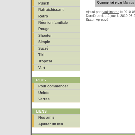
Commentaire par
Marcus
Punch
Rafraichissant
Ajouté par
pauldimarco
le
2010-06
Dernière mise-à-jour le 2010-06-
Retro
Statut: Aprouvé
Réunion familiale
Rouge
Shooter
Simple
Sucré
Tiki
Tropical
Vert
PLUS
Pour commencer
Unités
Verres
LIENS
Nos amis
Ajouter un lien