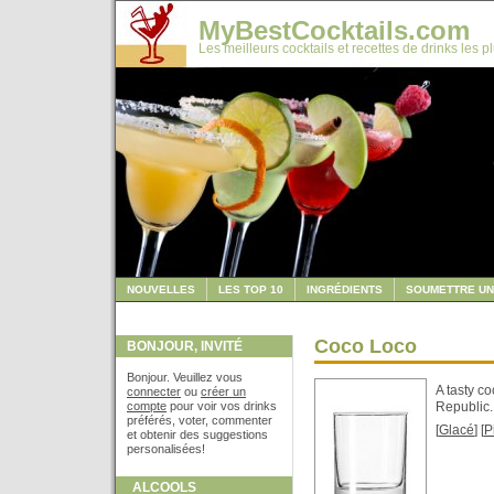
MyBestCocktails.com
Les meilleurs cocktails et recettes de drinks les p
NOUVELLES
LES TOP 10
INGRÉDIENTS
SOUMETTRE UN
Coco Loco
BONJOUR, INVITÉ
Bonjour. Veuillez vous
A tasty c
connecter
ou
créer un
compte
pour voir vos drinks
Republic.
préférés, voter, commenter
[
Glacé
] [
P
et obtenir des suggestions
personalisées!
ALCOOLS