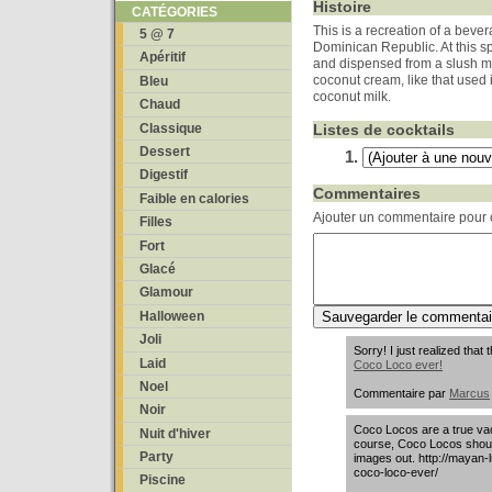
Histoire
CATÉGORIES
This is a recreation of a bever
5 @ 7
Dominican Republic. At this s
Apéritif
and dispensed from a slush m
coconut cream, like that used
Bleu
coconut milk.
Chaud
Classique
Listes de cocktails
Dessert
Digestif
Commentaires
Faible en calories
Ajouter un commentaire pour c
Filles
Fort
Glacé
Glamour
Halloween
Joli
Sorry! I just realized tha
Laid
Coco Loco ever!
Noel
Commentaire par
Marcus
Noir
Coco Locos are a true vac
Nuit d'hiver
course, Coco Locos shoul
Party
images out. http://mayan-
coco-loco-ever/
Piscine