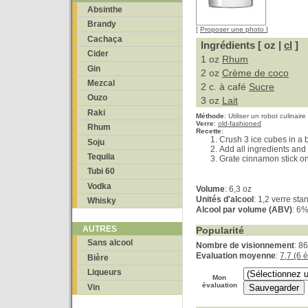
Absinthe
Brandy
[
Proposer une photo
]
Cachaça
Ingrédients [ oz |
cl
]
Cider
1 oz
Rhum
Gin
2 oz
Crème de coco
Mezcal
2 c. à café
Sucre
Ouzo
3 oz
Lait
Raki
Méthode
:
Utiliser un robot culinaire
Verre
:
old-fashioned
Rhum
Recette
:
Crush 3 ice cubes in a 
Soju
Add all ingredients and
Tequila
Grate cinnamon stick on
Tubi 60
Vodka
Volume
: 6,3 oz
Unités d'alcool
: 1,2 verre sta
Whisky
Alcool par volume (ABV)
: 6
AUTRES
Popularité
Sans alcool
Nombre de visionnement
: 8
Evaluation moyenne
:
7,7 (6 
Bière
Liqueurs
Mon
évaluation
Vin