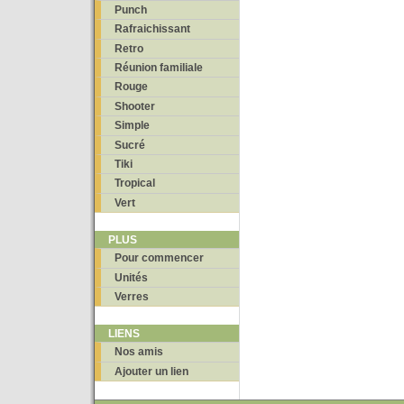
Punch
Rafraichissant
Retro
Réunion familiale
Rouge
Shooter
Simple
Sucré
Tiki
Tropical
Vert
PLUS
Pour commencer
Unités
Verres
LIENS
Nos amis
Ajouter un lien