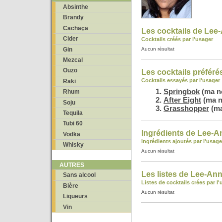
Absinthe
Brandy
Cachaça
Les cocktails de Lee
Cider
Cocktails créés par l'usager
Gin
Aucun résultat
Mezcal
Ouzo
Les cocktails préfér
Cocktails essayés par l'usager
Raki
Springbok
(ma no
Rhum
After Eight
(ma n
Soju
Grasshopper
(ma
Tequila
Tubi 60
Ingrédients de Lee-A
Vodka
Ingrédients ajoutés par l'usage
Whisky
Aucun résultat
AUTRES
Les listes de Lee-An
Sans alcool
Listes de cocktails crées par l
Bière
Aucun résultat
Liqueurs
Vin