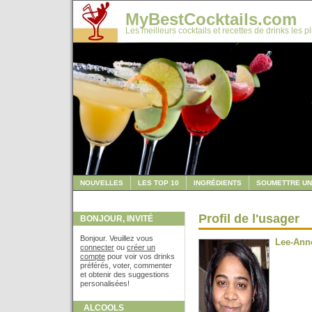
MyBestCocktails.com
Les meilleurs cocktails et recettes de drinks les p
NOUVELLES
LES TOP 10
INGRÉDIENTS
SOUMETTRE UN
Profil de l'usager
BONJOUR, INVITÉ
Bonjour. Veuillez vous
Lee-Ann
connecter
ou
créer un
compte
pour voir vos drinks
préférés, voter, commenter
et obtenir des suggestions
personalisées!
ALCOOLS