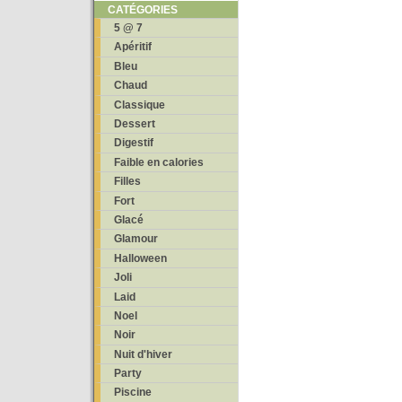
CATÉGORIES
5 @ 7
Apéritif
Bleu
Chaud
Classique
Dessert
Digestif
Faible en calories
Filles
Fort
Glacé
Glamour
Halloween
Joli
Laid
Noel
Noir
Nuit d'hiver
Party
Piscine