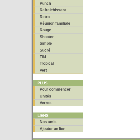
Punch
Rafraichissant
Retro
Réunion familiale
Rouge
Shooter
Simple
Sucré
Tiki
Tropical
Vert
PLUS
Pour commencer
Unités
Verres
LIENS
Nos amis
Ajouter un lien