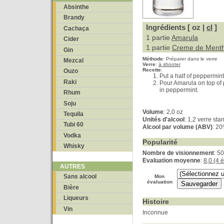
Absinthe
Brandy
Ingrédients [ oz |
cl
]
Cachaça
1 partie
Amarula
Cider
1 partie
Creme de Ment
Gin
Méthode
:
Préparer dans le verre
Mezcal
Verre
:
à shooter
Recette
:
Ouzo
Put a half of peppermint 
Raki
Pour Amarula on top of p
in peppermint.
Rhum
Soju
Volume
: 2,0 oz
Tequila
Unités d'alcool
: 1,2 verre sta
Tubi 60
Alcool par volume (ABV)
: 2
Vodka
Popularité
Whisky
Nombre de visionnement
: 5
Evaluation moyenne
:
8,0 (4 
AUTRES
Sans alcool
Mon
évaluation
Bière
Liqueurs
Histoire
Vin
Inconnue