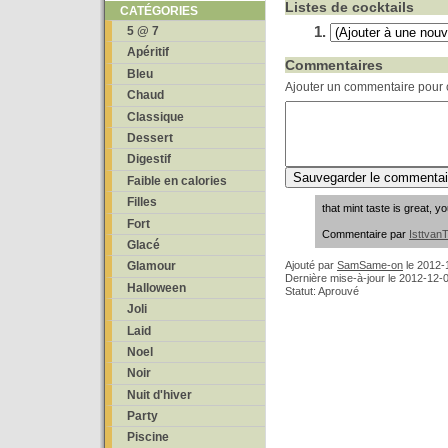
Listes de cocktails
CATÉGORIES
5 @ 7
Apéritif
Commentaires
Bleu
Ajouter un commentaire pour c
Chaud
Classique
Dessert
Digestif
Faible en calories
Filles
that mint taste is great, y
Fort
Commentaire par
Isttvan
Glacé
Ajouté par
SamSame-on
le
2012-
Glamour
Dernière mise-à-jour le 2012-12-
Halloween
Statut: Aprouvé
Joli
Laid
Noel
Noir
Nuit d'hiver
Party
Piscine