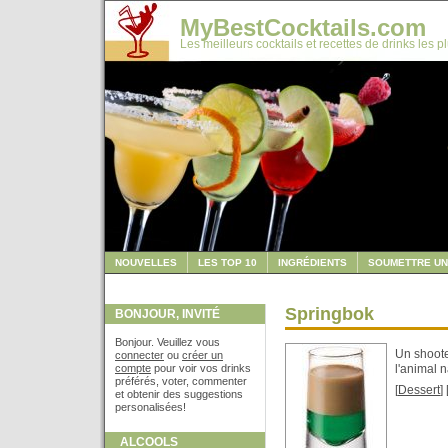
MyBestCocktails.com
Les meilleurs cocktails et recettes de drinks les p
NOUVELLES
LES TOP 10
INGRÉDIENTS
SOUMETTRE UN
Springbok
BONJOUR, INVITÉ
Bonjour. Veuillez vous
Un shoote
connecter
ou
créer un
compte
pour voir vos drinks
l'animal n
préférés, voter, commenter
[
Dessert
] 
et obtenir des suggestions
personalisées!
ALCOOLS