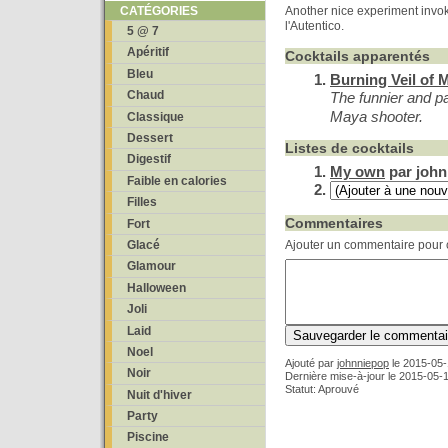
Another nice experiment invok
CATÉGORIES
l'Autentico.
5 @ 7
Apéritif
Cocktails apparentés
Bleu
Burning Veil of 
Chaud
The funnier and par
Maya shooter.
Classique
Dessert
Listes de cocktails
Digestif
My own
par john
Faible en calories
Filles
Commentaires
Fort
Glacé
Ajouter un commentaire pour c
Glamour
Halloween
Joli
Laid
Noel
Ajouté par
johnniepop
le
2015-05-
Noir
Dernière mise-à-jour le 2015-05-
Statut: Aprouvé
Nuit d'hiver
Party
Piscine