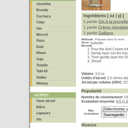
Absinthe
Brandy
Ingrédients [ oz |
cl
]
Cachaça
1 partie
Gin à la prunelle
Cider
1 partie
Crème irlandais
Gin
1 partie
Galliano
Mezcal
Méthode
:
Préparer dans le verre
Ouzo
Verre
:
à shooter
Recette
:
Raki
Pour the Irish Cream int
Rhum
Gently layer (on the back
Then gently layer the Sl
Soju
Shoot!
Tequila
Tubi 60
Volume
: 3,0 oz
Vodka
Unités d'alcool
: 2,0 verres s
Alcool par volume (ABV)
: 2
Whisky
Popularité
AUTRES
Nombre de visionnement
: 1
Sans alcool
Evaluation moyenne
:
8,0 (1 
Bière
Mon
Liqueurs
évaluation
Vin
Histoire