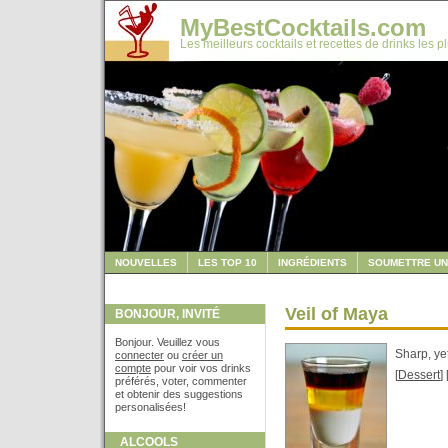
MyBestCocktails.com
Les meilleurs cocktails et recettes de drinks les p
NOUVELLES
LES TOP 10
INGRÉDIENTS
SOUMETTRE UN
Veil of Maya
BONJOUR, INVITÉ
Bonjour. Veuillez vous
Sharp, yet
connecter
ou
créer un
compte
pour voir vos drinks
[
Dessert
] 
préférés, voter, commenter
et obtenir des suggestions
personalisées!
ALCOOLS