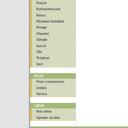
Punch
Rafraichissant
Retro
Réunion familiale
Rouge
Shooter
Simple
Sucré
Tiki
Tropical
Vert
PLUS
Pour commencer
Unités
Verres
LIENS
Nos amis
Ajouter un lien