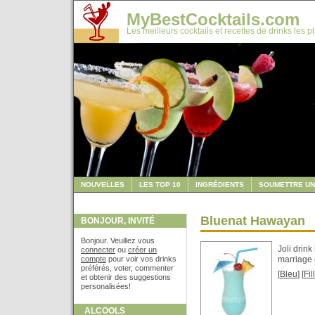
MyBestCocktails.com
Les meilleurs cocktails et recettes de drinks les p
NOUVELLES
LES TOP 10
INGRÉDIENTS
SOUMETTRE UN
Bluenat Hawayan
BONJOUR, INVITÉ
Bonjour. Veuillez vous
Joli drin
connecter
ou
créer un
compte
pour voir vos drinks
marriage 
préférés, voter, commenter
[
Bleu
] [
Fil
et obtenir des suggestions
personalisées!
ALCOOLS