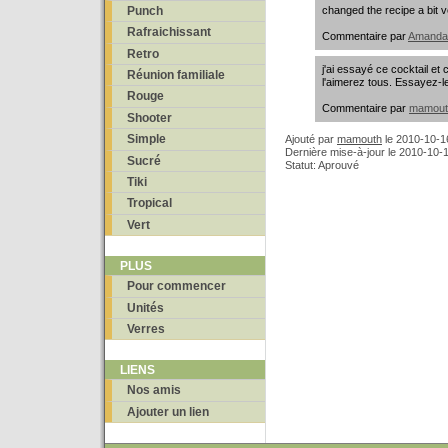
changed the recipe a bit
Punch
Rafraichissant
Commentaire par
Amanda
Retro
j'ai essayé ce cocktail et
Réunion familiale
l'aimerez tous. Essayez-l
Rouge
Commentaire par
mamout
Shooter
Simple
Ajouté par
mamouth
le
2010-10-1
Dernière mise-à-jour le 2010-10-
Sucré
Statut: Aprouvé
Tiki
Tropical
Vert
PLUS
Pour commencer
Unités
Verres
LIENS
Nos amis
Ajouter un lien