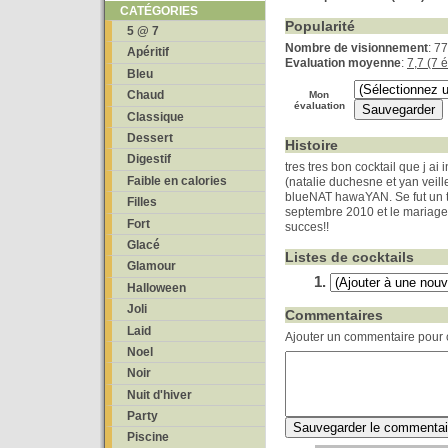
CATÉGORIES
Popularité
5 @ 7
Nombre de visionnement
: 7
Apéritif
Evaluation moyenne
:
7,7 (7 
Bleu
Chaud
Mon
évaluation
Classique
Dessert
Histoire
Digestif
tres tres bon cocktail que j a
Faible en calories
(natalie duchesne et yan veill
blueNAT hawaYAN. Se fut un t
Filles
septembre 2010 et le mariage 
Fort
succes!!
Glacé
Listes de cocktails
Glamour
Halloween
Joli
Commentaires
Laid
Ajouter un commentaire pour c
Noel
Noir
Nuit d'hiver
Party
Piscine