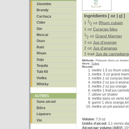
Absinthe
Brandy
Ingrédients [ oz |
cl
]
Cachaça
1
1
⁄
oz
Rhum cubain
Cider
2
Gin
1 oz
Curaçao bleu
1
Mezcal
⁄
oz
Grand Marnier
2
Ouzo
2 oz
Jus d'orange
Raki
2 oz
Jus d'ananas
Rhum
1 trait
Jus de canneberg
Soju
Méthode
:
Préparer dans un shaker
Verre
:
Tulipe
Tequila
Recette
:
mettre 1.5 oz rhum cub
Tubi 60
mettre .5 oz grand marn
Vodka
mettre 1 oz curacao ble
mettre 2 oz jus d anana
Whisky
mettre 2 oz jus orange
mettre 1 trait jus canne
utilser un shaker
AUTRES
mettre dans un verre tul
Sans alcool
garnir 1 slice orange,li
mettre un joli parasol et 
Bière
Liqueurs
Volume
: 7,0 oz
Vin
Unités d'alcool
: 3,1 verres s
Alcool par volume (ABV)
: 1