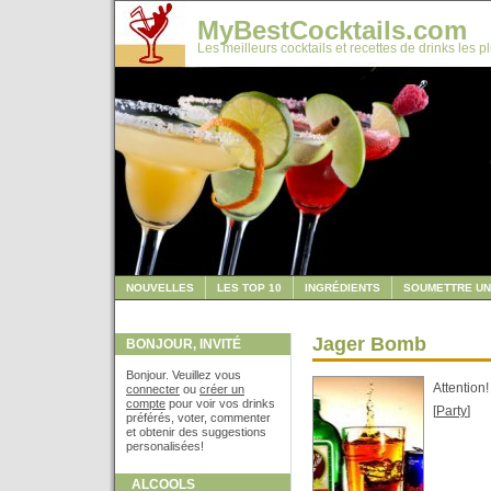
MyBestCocktails.com
Les meilleurs cocktails et recettes de drinks les p
NOUVELLES
LES TOP 10
INGRÉDIENTS
SOUMETTRE UN
Jager Bomb
BONJOUR, INVITÉ
Bonjour. Veuillez vous
Attention!
connecter
ou
créer un
compte
pour voir vos drinks
[
Party
]
préférés, voter, commenter
et obtenir des suggestions
personalisées!
ALCOOLS