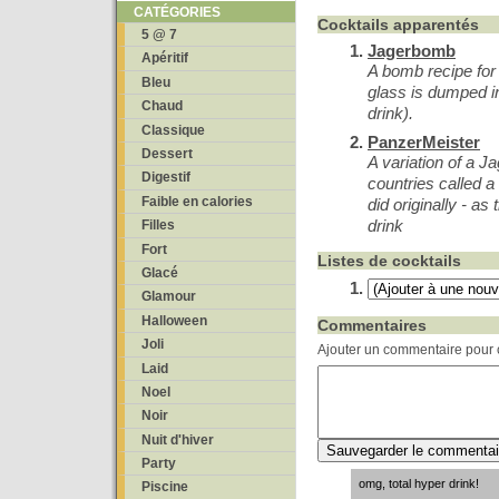
CATÉGORIES
Cocktails apparentés
5 @ 7
Jagerbomb
Apéritif
A bomb recipe for
Bleu
glass is dumped in
Chaud
drink).
Classique
PanzerMeister
Dessert
A variation of a 
Digestif
countries called a
Faible en calories
did originally - as
drink
Filles
Fort
Listes de cocktails
Glacé
Glamour
Halloween
Commentaires
Joli
Ajouter un commentaire pour c
Laid
Noel
Noir
Nuit d'hiver
Party
omg, total hyper drink!
Piscine