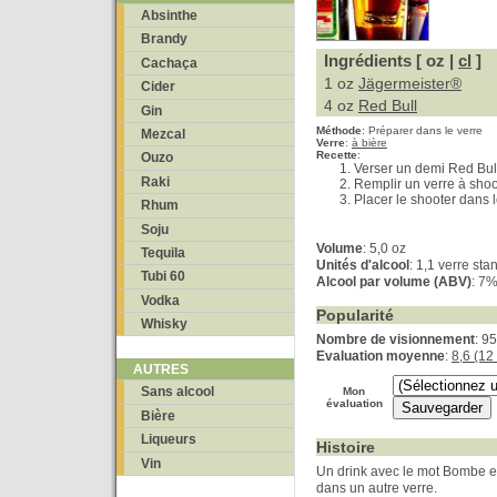
Absinthe
Brandy
Ingrédients [ oz |
cl
]
Cachaça
1 oz
Jägermeister®
Cider
4 oz
Red Bull
Gin
Méthode
:
Préparer dans le verre
Mezcal
Verre
:
à bière
Recette
:
Ouzo
Verser un demi Red Bull
Raki
Remplir un verre à shoo
Placer le shooter dans l
Rhum
Soju
Volume
: 5,0 oz
Tequila
Unités d'alcool
: 1,1 verre sta
Tubi 60
Alcool par volume (ABV)
: 7
Vodka
Popularité
Whisky
Nombre de visionnement
: 9
Evaluation moyenne
:
8,6 (12
AUTRES
Sans alcool
Mon
évaluation
Bière
Liqueurs
Histoire
Vin
Un drink avec le mot Bombe est
dans un autre verre.