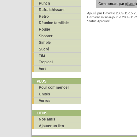
Punch
Commentaire par
gi jane
l
Rafraichissant
Ajouté par
David
le
2009-11-15 23
Retro
Dernière mise-à-jour le 2009-11-
Statut: Aprouvé
Réunion familiale
Rouge
Shooter
Simple
Sucré
Tiki
Tropical
Vert
PLUS
Pour commencer
Unités
Verres
LIENS
Nos amis
Ajouter un lien