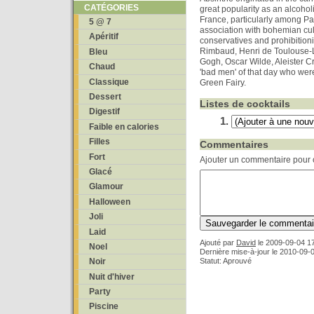
CATÉGORIES
great popularity as an alcoholi
France, particularly among Pari
5 @ 7
association with bohemian cul
Apéritif
conservatives and prohibitioni
Rimbaud, Henri de Toulouse-L
Bleu
Gogh, Oscar Wilde, Aleister Cr
Chaud
'bad men' of that day who were
Classique
Green Fairy.
Dessert
Listes de cocktails
Digestif
Faible en calories
Filles
Commentaires
Fort
Ajouter un commentaire pour c
Glacé
Glamour
Halloween
Joli
Laid
Ajouté par
David
le
2009-09-04 1
Noel
Dernière mise-à-jour le 2010-09-
Statut: Aprouvé
Noir
Nuit d'hiver
Party
Piscine