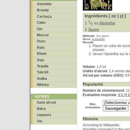
Absinthe
Brandy
Ingrédients [ oz |
cl
]
Cachaça
1
1
⁄
oz
Absinthe
Cider
2
Gin
1
Sucre
Mezcal
Méthode
:
Sur glace
Verre
:
à shooter
Ouzo
Recette
:
Placer un cube de sucre
Raki
shooter.
Rhum
Verser l'absinthe sur le
Soju
Tequila
Volume
: 1,5 oz
Unités d'alcool
: 2,4 verres s
Tubi 60
Alcool par volume (ABV)
: 5
Vodka
Popularité
Whisky
Nombre de visionnement
: 1
Evaluation moyenne
:
9,0 (8 
AUTRES
Sans alcool
Mon
évaluation
Bière
Liqueurs
Histoire
Vin
According to Wikipedia:
Absinthe originated in the can