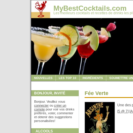
MyBestCocktails.com
Les meilleurs cocktails et recettes de drinks les p
NOUVELLES
LES TOP 10
INGRÉDIENTS
SOUMETTRE UN
Fée Verte
BONJOUR, INVITÉ
Bonjour. Veuillez vous
Une des p
connecter
ou
créer un
compte
pour voir vos drinks
[
5 @ 7
] [
A
préférés, voter, commenter
et obtenir des suggestions
personalisées!
ALCOOLS