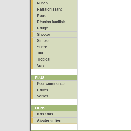
Punch
Rafraichissant
Retro
Réunion familiale
Rouge
Shooter
Simple
Sucré
Tiki
Tropical
Vert
PLUS
Pour commencer
Unités
Verres
LIENS
Nos amis
Ajouter un lien