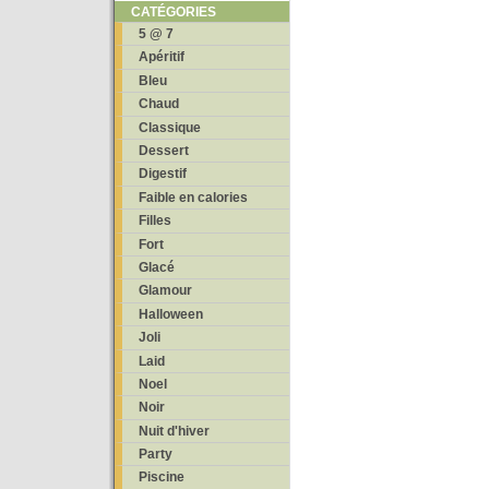
CATÉGORIES
5 @ 7
Apéritif
Bleu
Chaud
Classique
Dessert
Digestif
Faible en calories
Filles
Fort
Glacé
Glamour
Halloween
Joli
Laid
Noel
Noir
Nuit d'hiver
Party
Piscine