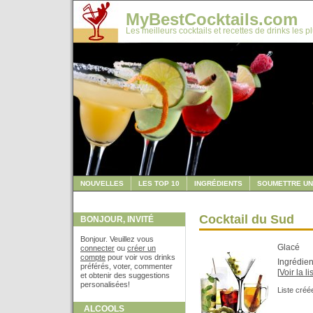
MyBestCocktails.com
Les meilleurs cocktails et recettes de drinks les p
NOUVELLES
LES TOP 10
INGRÉDIENTS
SOUMETTRE UN
Cocktail du Sud
BONJOUR, INVITÉ
Bonjour. Veuillez vous
Glacé
connecter
ou
créer un
compte
pour voir vos drinks
Ingrédien
préférés, voter, commenter
[
Voir la l
et obtenir des suggestions
personalisées!
Liste créé
ALCOOLS