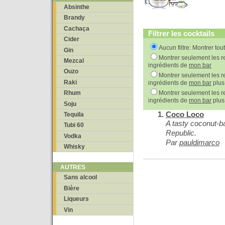
Absinthe
Brandy
Cachaça
Filtrer les cocktails
Cider
Aucun filtre: Montrer tou
Gin
Montrer seulement les re
Mezcal
ingrédients de
mon bar
Ouzo
Montrer seulement les re
Raki
ingrédients de
mon bar
plus
Montrer seulement les re
Rhum
ingrédients de
mon bar
plus
Soju
Coco Loco
Tequila
A tasty coconut-b
Tubi 60
Republic.
Vodka
Par
pauldimarco
Whisky
AUTRES
Sans alcool
Bière
Liqueurs
Vin