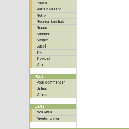
Punch
Rafraichissant
Retro
Réunion familiale
Rouge
Shooter
Simple
Sucré
Tiki
Tropical
Vert
PLUS
Pour commencer
Unités
Verres
LIENS
Nos amis
Ajouter un lien