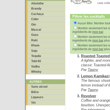
Liste créé
Absinthe
Brandy
Cachaça
Filtrer les cocktails
Cider
Aucun filtre: Montrer tou
Gin
Montrer seulement les re
Mezcal
ingrédients de
mon bar
Ouzo
Montrer seulement les re
Raki
ingrédients de
mon bar
plus
Montrer seulement les re
Rhum
ingrédients de
mon bar
plus
Soju
Roasted Toaste
Tequila
A lighter, and more
Tubi 60
classic Toasted A
Vodka
Par
Tawny
Whisky
Lemon Kamikazi
The famous shooter
AUTRES
lemon instead of l
Sans alcool
Par
Tawny
Bière
Revolver
Liqueurs
Coffee and orange
Vin
bourbon. Unexpect
Par
johnniepop