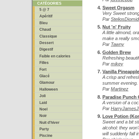
CATÉGORIES
Sweet Orgasm
5 @ 7
Very Sweet strong
Apéritif
Par
SteliosDiomi
Bleu
Nut 'n' Fruity
Chaud
A little almond, 
Classique
make a really smo
Dessert
Par
Tawny
Digestif
Golden Brew
Faible en calories
Refreshing beautif
Filles
Par
mikey
Fort
Vanilla Pineappl
Glacé
A crisp and refres
summer evening.
Glamour
Par
Martinez
Halloween
Joli
Paradise Punch 
A version of a coc
Laid
Par
HarryJamesJ
Noel
Love Potion (Kor
Noir
Sweet and a bit st
Nuit d'hiver
alcohol: they won't
Party
will suddenly fall 
Piscine