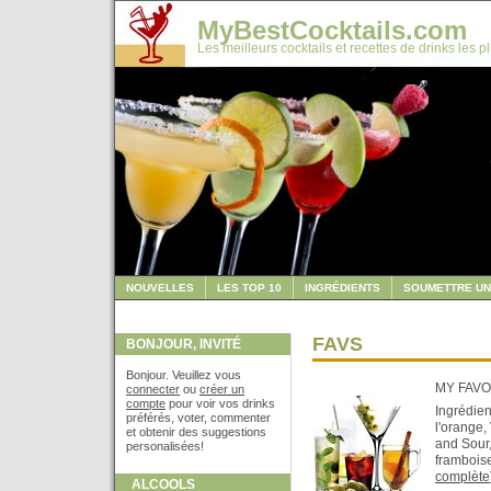
MyBestCocktails.com
Les meilleurs cocktails et recettes de drinks les p
NOUVELLES
LES TOP 10
INGRÉDIENTS
SOUMETTRE UN
FAVS
BONJOUR, INVITÉ
Bonjour. Veuillez vous
MY FAVO
connecter
ou
créer un
compte
pour voir vos drinks
Ingrédien
préférés, voter, commenter
l'orange,
et obtenir des suggestions
and Sour,
personalisées!
frambois
complète
ALCOOLS