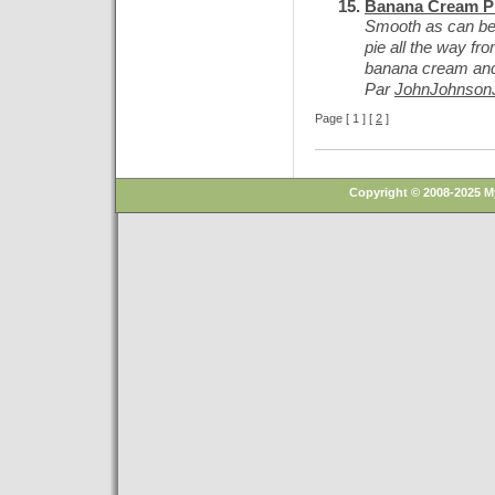
Banana Cream P
Smooth as can be d
pie all the way fr
banana cream and
Par
JohnJohnson
Page [ 1 ] [
2
]
Copyright © 2008-2025 M