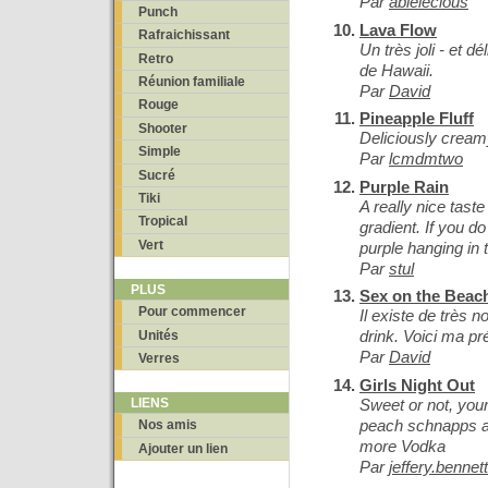
Par
abielecious
Punch
Lava Flow
Rafraichissant
Un très joli - et d
Retro
de Hawaii.
Réunion familiale
Par
David
Rouge
Pineapple Fluff
Shooter
Deliciously creamy
Simple
Par
lcmdmtwo
Sucré
Purple Rain
Tiki
A really nice tast
Tropical
gradient. If you do 
Vert
purple hanging in 
Par
stul
PLUS
Sex on the Beac
Pour commencer
Il existe de très
drink. Voici ma pr
Unités
Par
David
Verres
Girls Night Out
Sweet or not, yo
LIENS
peach schnapps a
Nos amis
more Vodka
Ajouter un lien
Par
jeffery.bennet