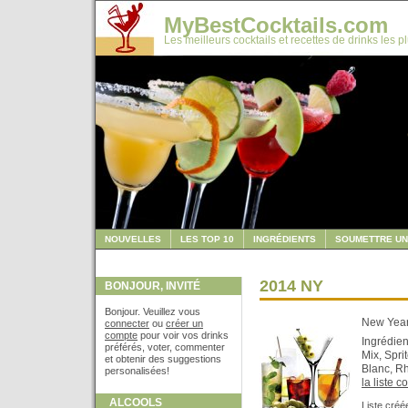
MyBestCocktails.com
Les meilleurs cocktails et recettes de drinks les p
NOUVELLES
LES TOP 10
INGRÉDIENTS
SOUMETTRE UN
2014 NY
BONJOUR, INVITÉ
Bonjour. Veuillez vous
New Year
connecter
ou
créer un
compte
pour voir vos drinks
Ingrédien
préférés, voter, commenter
Mix, Spr
et obtenir des suggestions
Blanc, Rh
personalisées!
la liste 
ALCOOLS
Liste créé