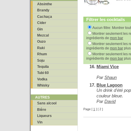
Absinthe
Brandy
Cachaça
Filtrer les cocktails
Cider
Aucun filtre: Montrer tou
Gin
Montrer seulement les re
Mezcal
ingrédients de
mon bar
Ouzo
Montrer seulement les re
Raki
ingrédients de
mon bar
plus
Montrer seulement les re
Rhum
ingrédients de
mon bar
plus
Soju
Miami Vice
Tequila
Tubi 60
Par
Shaun
Vodka
Blue Lagoon
Whisky
Un drink d'été pop
couleur bleue.
AUTRES
Par
David
Sans alcool
Page [
1
] [ 2 ]
Bière
Liqueurs
Vin