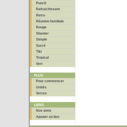
Punch
Rafraichissant
Retro
Réunion familiale
Rouge
Shooter
Simple
Sucré
Tiki
Tropical
Vert
PLUS
Pour commencer
Unités
Verres
LIENS
Nos amis
Ajouter un lien