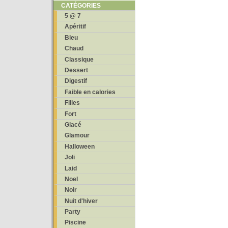
CATÉGORIES
5 @ 7
Apéritif
Bleu
Chaud
Classique
Dessert
Digestif
Faible en calories
Filles
Fort
Glacé
Glamour
Halloween
Joli
Laid
Noel
Noir
Nuit d'hiver
Party
Piscine