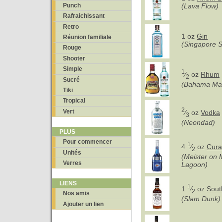
Punch
(Lava Flow)
Rafraichissant
Retro
1 oz
Gin
Réunion familiale
(Singapore S
Rouge
Shooter
Simple
1
⁄
oz
Rhum
2
Sucré
(Bahama M
Tiki
Tropical
2
Vert
⁄
oz
Vodka
3
(Neondad)
PLUS
Pour commencer
1
4
⁄
oz
Cura
2
Unités
(Meister on 
Verres
Lagoon)
LIENS
1
1
⁄
oz
Sout
2
Nos amis
(Slam Dunk)
Ajouter un lien