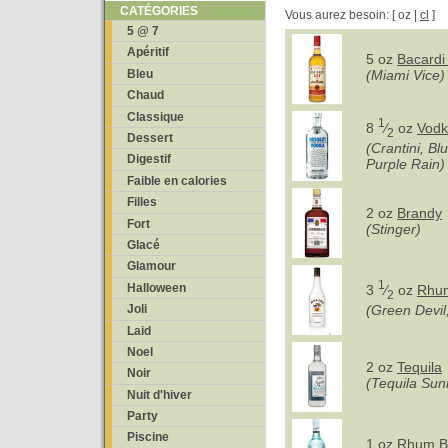
CATÉGORIES
Vous aurez besoin: [ oz |
cl
]
5 @ 7
Apéritif
5 oz
Bacardi
Bleu
(Miami Vice)
Chaud
Classique
1
8
⁄
oz
Vod
2
Dessert
(Crantini, B
Digestif
Purple Rain)
Faible en calories
Filles
2 oz
Brandy
Fort
(Stinger)
Glacé
Glamour
1
Halloween
3
⁄
oz
Rhum
2
(Green Devi
Joli
Laid
Noel
2 oz
Tequila
Noir
(Tequila Sun
Nuit d'hiver
Party
Piscine
1 oz
Rhum B