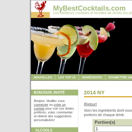
MyBestCocktails.com
Les meilleurs cocktails et recettes de drinks les p
NOUVELLES
LES TOP 10
INGRÉDIENTS
SOUMETTRE UN
2014 NY
BONJOUR, INVITÉ
Bonjour. Veuillez vous
[
Retour
]
connecter
ou
créer un
compte
pour voir vos drinks
Voici les ingrédients dont vo
préférés, voter, commenter
portions de chaque drink:
et obtenir des suggestions
personalisées!
Portion(s)
ALCOOLS