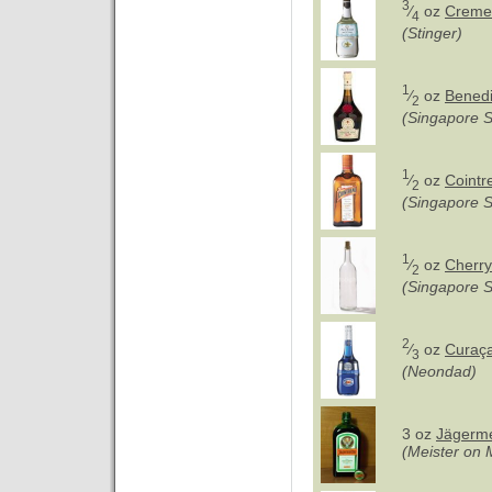
3
⁄
oz
Creme
4
(Stinger)
1
⁄
oz
Benedi
2
(Singapore S
1
⁄
oz
Cointr
2
(Singapore S
1
⁄
oz
Cherry
2
(Singapore S
2
⁄
oz
Curaça
3
(Neondad)
3 oz
Jägerme
(Meister on 