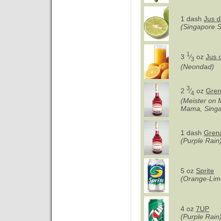
1 dash
Jus d
(Singapore S
1
3
⁄
oz
Jus 
3
(Neondad)
3
2
⁄
oz
Gren
4
(Meister on 
Mama, Singa
1 dash
Gren
(Purple Rain
5 oz
Sprite
(Orange-Lim
4 oz
7UP
(Purple Rain