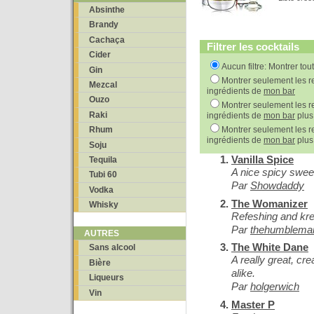
Absinthe
Brandy
Cachaça
Filtrer les cocktails
Cider
Aucun filtre: Montrer tou
Gin
Montrer seulement les re
Mezcal
ingrédients de
mon bar
Ouzo
Montrer seulement les re
Raki
ingrédients de
mon bar
plus
Montrer seulement les re
Rhum
ingrédients de
mon bar
plus
Soju
Vanilla Spice
Tequila
A nice spicy sweet
Tubi 60
Par
Showdaddy
Vodka
The Womanizer
Whisky
Refeshing and kre
Par
thehumblema
AUTRES
The White Dane
Sans alcool
A really great, cr
Bière
alike.
Liqueurs
Par
holgerwich
Vin
Master P