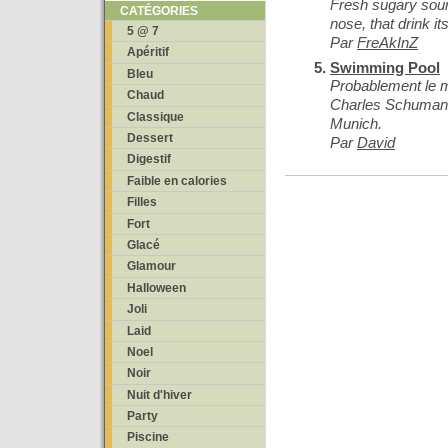
Fresh sugary sour c
CATÉGORIES
nose, that drink its
5 @ 7
Par
FreAkInZ
Apéritif
Swimming Pool
Bleu
Probablement le me
Chaud
Charles Schuman
Classique
Munich.
Dessert
Par
David
Digestif
Faible en calories
Filles
Fort
Glacé
Glamour
Halloween
Joli
Laid
Noel
Noir
Nuit d'hiver
Party
Piscine