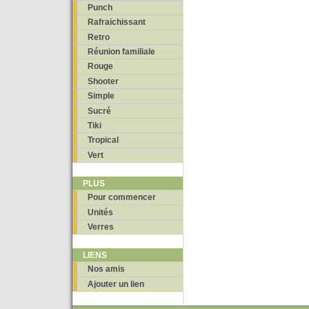
Punch
Rafraichissant
Retro
Réunion familiale
Rouge
Shooter
Simple
Sucré
Tiki
Tropical
Vert
PLUS
Pour commencer
Unités
Verres
LIENS
Nos amis
Ajouter un lien