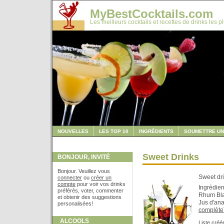
MyBestCocktails.com
Les meilleurs cocktails et recettes de drinks les p
NOUVELLES
LES TOP 10
INGRÉDIENTS
SOUMETTRE UN
Sweet Drinks
BONJOUR, INVITÉ
Bonjour. Veuillez vous
Sweet dri
connecter
ou
créer un
compte
pour voir vos drinks
Ingrédien
préférés, voter, commenter
Rhum Blan
et obtenir des suggestions
Jus d'ana
personalisées!
complète
ALCOOLS
Liste créé