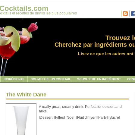
Cocktails.com
cktails et recettes de drinks les plus populaires
Trouvez le
Cherchez par ingrédients ou
Lisez ce que les autres ont 
INGRÉDIENTS
SOUMETTRE UN COCKTAIL
SOUMETTRE UN INGRÉDIENT
CON
The White Dane
A really great, creamy drink. Perfect for dessert and
alike.
[
Dessert
] [
Filles
] [
Noel
] [
Nuit d'hiver
] [
Party
] [
Sucré
]