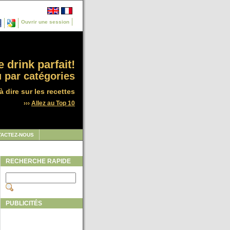
Ouvrir une session
 drink parfait!
 par catégories
à dire sur les recettes
›››
Allez au Top 10
TACTEZ-NOUS
RECHERCHE RAPIDE
PUBLICITÉS