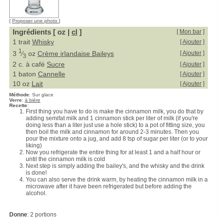
[
Proposer une photo
]
Ingrédients [ oz |
cl
]
[
Mon bar
]
1 trait
Whisky
[
Ajouter
]
1
3
⁄
oz
Crème irlandaise Baileys
[
Ajouter
]
3
2 c. à café
Sucre
[
Ajouter
]
1 baton
Cannelle
[
Ajouter
]
10 oz
Lait
[
Ajouter
]
Méthode
:
Sur glace
Verre
:
à bière
Recette
:
First thing you have to do is make the cinnamon milk, you do that by
adding semifat milk and 1 cinnamon stick per liter of milk (if you're
doing less than a liter just use a hole stick) to a pot of fitting size, you
then boil the milk and cinnamon for around 2-3 minutes. Then you
pour the mixture onto a jug, and add 8 tsp of sugar per liter (or to your
liking)
Now you refrigerate the entire thing for at least 1 and a half hour or
until the cinnamon milk is cold
Next step is simply adding the bailey's, and the whisky and the drink
is done!
You can also serve the drink warm, by heating the cinnamon milk in a
microwave after it have been refrigerated but before adding the
alcohol.
Donne
:
2 portions