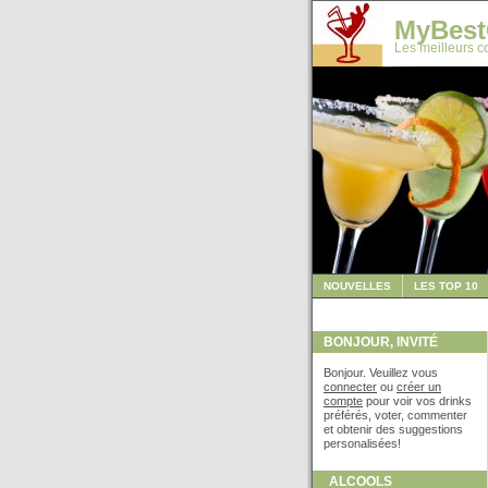
MyBest
Les meilleurs co
NOUVELLES
LES TOP 10
BONJOUR, INVITÉ
Bonjour. Veuillez vous
connecter
ou
créer un
compte
pour voir vos drinks
préférés, voter, commenter
et obtenir des suggestions
personalisées!
ALCOOLS