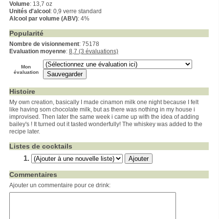
Volume
: 13,7 oz
Unités d'alcool
: 0,9 verre standard
Alcool par volume (ABV)
: 4%
Popularité
Nombre de visionnement
: 75178
Evaluation moyenne
:
8,7 (3 évaluations)
Mon
évaluation
Histoire
My own creation, basically I made cinamon milk one night because I felt
like having som chocolate milk, but as there was nothing in my house i
improvised. Then later the same week i came up with the idea of adding
bailey's ! It turned out it tasted wonderfully! The whiskey was added to the
recipe later.
Listes de cocktails
Commentaires
Ajouter un commentaire pour ce drink: