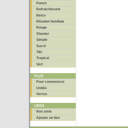
Punch
Rafraichissant
Retro
Réunion familiale
Rouge
Shooter
Simple
Sucré
Tiki
Tropical
Vert
PLUS
Pour commencer
Unités
Verres
LIENS
Nos amis
Ajouter un lien