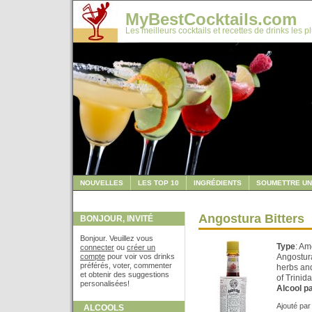
MyBestCocktails.com
Les meilleurs cocktails et recettes de drinks les p
NOUVELLES
LES TOP 10
INGRÉDIENTS
SOUMETTRE UN
Angostura Bitters
BONJOUR, INVITÉ
Bonjour. Veuillez vous
Type
: Am
connecter
ou
créer un
compte
pour voir vos drinks
Angostura
préférés, voter, commenter
herbs and
et obtenir des suggestions
of Trinid
personalisées!
Alcool p
Ajouté pa
ALCOOLS