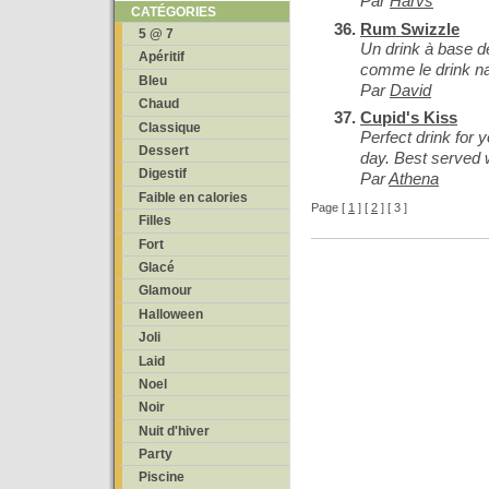
Par
Harvs
CATÉGORIES
Rum Swizzle
5 @ 7
Un drink à base d
Apéritif
comme le drink n
Bleu
Par
David
Chaud
Cupid's Kiss
Classique
Perfect drink for 
Dessert
day. Best served 
Digestif
Par
Athena
Faible en calories
Page [
1
] [
2
] [ 3 ]
Filles
Fort
Glacé
Glamour
Halloween
Joli
Laid
Noel
Noir
Nuit d'hiver
Party
Piscine