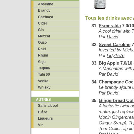
Absinthe
Brandy
Cachaça
Tous les drinks avec 
Cider
Esmeralda
7,0/10
Gin
A cool drink with
Mezcal
Par
David
Ouzo
Sweet Caroline
7
Raki
Invented by Micha
Par
lady1576
Rhum
Soju
Big Apple
7,0/10
A Manhattan with
Tequila
Par
David
Tubi 60
Vodka
Champagne Cock
Le brandy ajoute u
Whisky
Par
David
AUTRES
Gingerbread Col
A fantastic twist 
Sans alcool
make, just replace
Bière
Monin Gingerbrea
Liqueurs
Ginger Syrup). Tr
Vin
Tom Collins again a