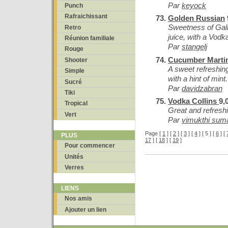
Par
keyock
Punch
Rafraichissant
Golden Russian
Sweetness of Gali
Retro
juice, with a Vodk
Réunion familiale
Par
stangelj
Rouge
Cucumber Marti
Shooter
A sweet refreshin
Simple
with a hint of mint.
Sucré
Par
davidzabran
Tiki
Vodka Collins
9,
Tropical
Great and refreshi
Vert
Par
vimukthi suma
Page [
1
] [
2
] [
3
] [
4
] [ 5 ] [
6
] [
PLUS
17
] [
18
] [
19
]
Pour commencer
Unités
Verres
LIENS
Nos amis
Ajouter un lien