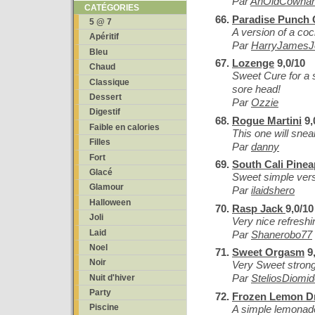
Par
AnOldCowha
CATÉGORIES
Paradise Punch 
5 @ 7
A version of a coc
Apéritif
Par
HarryJamesJ
Bleu
Lozenge
9,0/10
Chaud
Sweet Cure for a s
Classique
sore head!
Dessert
Par
Ozzie
Digestif
Rogue Martini
9,
Faible en calories
This one will sne
Filles
Par
danny
Fort
South Cali Pine
Glacé
Sweet simple vers
Glamour
Par
ilaidshero
Halloween
Rasp Jack
9,0/10
Joli
Very nice refreshi
Laid
Par
Shanerobo77
Noel
Sweet Orgasm
9,
Noir
Very Sweet strong
Par
SteliosDiomi
Nuit d'hiver
Party
Frozen Lemon D
Piscine
A simple lemonade 