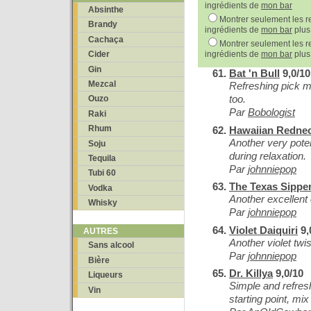
ingrédients de
mon bar
Absinthe
Montrer seulement les re
Brandy
ingrédients de
mon bar
plus
Cachaça
Montrer seulement les re
ingrédients de
mon bar
plus
Cider
Gin
Bat 'n Bull
9,0/10
Mezcal
Refreshing pick me
too.
Ouzo
Par
Bobologist
Raki
Rhum
Hawaiian Redne
Another very pote
Soju
during relaxation.
Tequila
Par
johnniepop
Tubi 60
The Texas Sippe
Vodka
Another excellent c
Whisky
Par
johnniepop
Violet Daiquiri
9,
AUTRES
Another violet twis
Sans alcool
Par
johnniepop
Bière
Dr. Killya
9,0/10
Liqueurs
Simple and refresh
Vin
starting point, mix