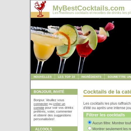
MyBestCocktails.com
Les meilleurs cocktails et recettes de drinks les p
NOUVELLES
LES TOP 10
INGRÉDIENTS
SOUMETTRE UN
Cocktails de la cat
BONJOUR, INVITÉ
Bonjour. Veuillez vous
Les cocktails les plus raffrai
connecter
ou
créer un
compte
pour voir vos drinks
d'été ou après une intense jou
préférés, voter, commenter
Filtrer les cocktails
et obtenir des suggestions
personalisées!
Aucun filtre: Montrer tou
Montrer seulement les re
ALCOOLS