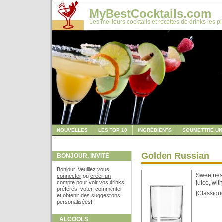
MyBestCocktails.com
Les meilleurs cocktails et recettes de drinks les p
NOUVELLES
LES TOP 10
INGRÉDIENTS
SOUMETTRE UN
Golden Russian
BONJOUR, INVITÉ
Bonjour. Veuillez vous
Sweetness
connecter
ou
créer un
compte
pour voir vos drinks
juice, wit
préférés, voter, commenter
[
Classiqu
et obtenir des suggestions
personalisées!
ALCOOLS