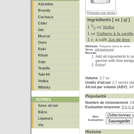
Absinthe
Brandy
[
Proposer une photo
]
Cachaça
Ingrédients [ oz |
cl
]
Cider
1
1
⁄
oz
Vodka
2
Gin
1 oz
Galliano à la vanille
Mezcal
1 c. à café
Jus de lime
Ouzo
Méthode
:
Préparer dans le verre
Raki
Verre
:
old-fashioned
Recette
:
Rhum
Add all ingredients to a
garnish with lime wedg
Soju
Enjoy!
Tequila
Tubi 60
Volume
: 2,7 oz
Vodka
Unités d'alcool
: 2,7 verres s
Alcool par volume (ABV)
: 3
Whisky
Popularité
AUTRES
Nombre de visionnement
: 2
Sans alcool
Evaluation moyenne
:
9,0 (1 
Bière
Mon
Liqueurs
évaluation
Vin
Histoire