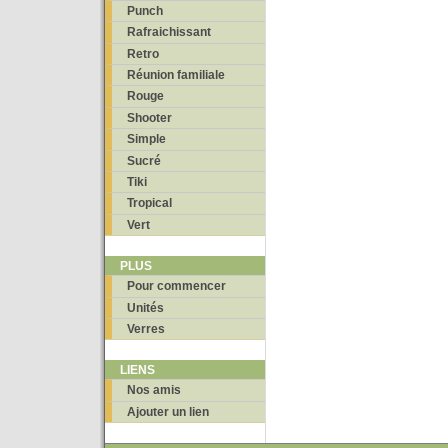
Punch
Rafraichissant
Retro
Réunion familiale
Rouge
Shooter
Simple
Sucré
Tiki
Tropical
Vert
PLUS
Pour commencer
Unités
Verres
LIENS
Nos amis
Ajouter un lien