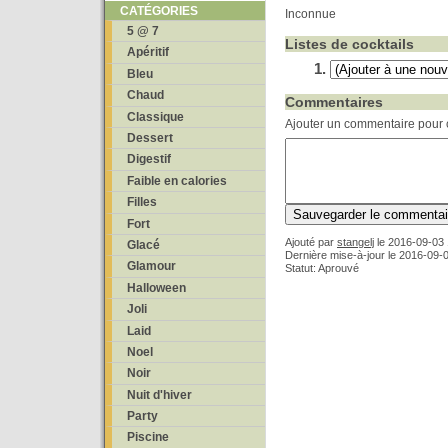
CATÉGORIES
Inconnue
5 @ 7
Listes de cocktails
Apéritif
Bleu
Chaud
Commentaires
Classique
Ajouter un commentaire pour c
Dessert
Digestif
Faible en calories
Filles
Fort
Ajouté par
stangelj
le
2016-09-03 
Glacé
Dernière mise-à-jour le 2016-09-
Glamour
Statut: Aprouvé
Halloween
Joli
Laid
Noel
Noir
Nuit d'hiver
Party
Piscine