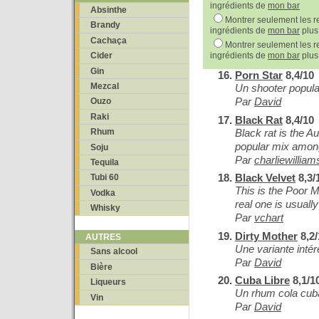
ingrédients de
mon bar
Absinthe
Montrer seulement les re
Brandy
ingrédients de
mon bar
plus
Cachaça
Montrer seulement les re
ingrédients de
mon bar
plus
Cider
Gin
Porn Star
8,4/10
Mezcal
Un shooter popula
Par
David
Ouzo
Raki
Black Rat
8,4/10
Black rat is the Au
Rhum
popular mix amon
Soju
Par
charliewilliam
Tequila
Black Velvet
8,3/
Tubi 60
This is the Poor M
Vodka
real one is usual
Whisky
Par
vchart
Dirty Mother
8,2/
AUTRES
Une variante inté
Sans alcool
Par
David
Bière
Cuba Libre
8,1/1
Liqueurs
Un rhum cola cub
Vin
Par
David