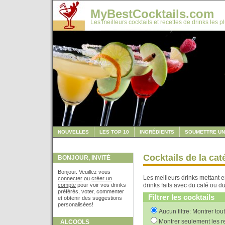
MyBestCocktails.com
Les meilleurs cocktails et recettes de drinks les p
NOUVELLES
LES TOP 10
INGRÉDIENTS
SOUMETTRE UN
Cocktails de la cat
BONJOUR, INVITÉ
Bonjour. Veuillez vous
Les meilleurs drinks mettant e
connecter
ou
créer un
compte
pour voir vos drinks
drinks faits avec du café ou du
préférés, voter, commenter
Filtrer les cocktails
et obtenir des suggestions
personalisées!
Aucun filtre: Montrer tou
Montrer seulement les re
ALCOOLS