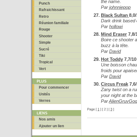
the name.
Punch
Par
johnniepop
Rafraichissant
Black Sultan
8,0
Retro
Dark drink based 
Réunion familiale
Par
hollowi
Rouge
Mind Eraser
7,8/
Shooter
Boire ce shooter 
Simple
buzz à la tête.
Sucré
Par
David
Tiki
Hot Toddy
7,7/10
Tropical
Une boisson chau
Vert
froids pour apaise
Par
David
PLUS
Circus Freak
7,6
Pour commencer
Zany twist on a ru
Unités
your night at the ba
Verres
Par
AlienGruvGo
Page [
1
] [ 2 ] [
3
]
LIENS
Nos amis
Ajouter un lien