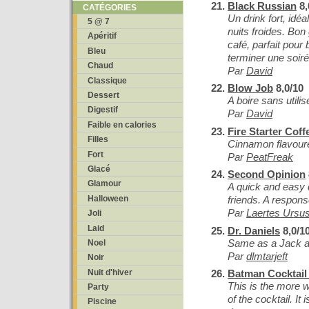
Black Russian
8,
CATÉGORIES
Un drink fort, idéa
5 @ 7
nuits froides. Bon
Apéritif
café, parfait pour 
Bleu
terminer une soiré
Chaud
Par
David
Classique
Blow Job
8,0/10
Dessert
A boire sans utilis
Digestif
Par
David
Faible en calories
Fire Starter Coff
Filles
Cinnamon flavoure
Fort
Par
PeatFreak
Glacé
Second Opinion
Glamour
A quick and easy d
Halloween
friends. A respons
Par
Laertes Ursu
Joli
Laid
Dr. Daniels
8,0/1
Same as a Jack a
Noel
Par
dlmtarjeft
Noir
Nuit d'hiver
Batman Cocktail
This is the more w
Party
of the cocktail. It
Piscine