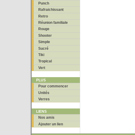
Punch
Rafraichissant
Retro
Réunion familiale
Rouge
Shooter
Simple
Sucré
Tiki
Tropical
Vert
PLUS
Pour commencer
Unités
Verres
LIENS
Nos amis
Ajouter un lien