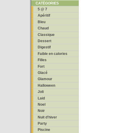
CATÉGORIES
5 @ 7
Apéritif
Bleu
Chaud
Classique
Dessert
Digestif
Faible en calories
Filles
Fort
Glacé
Glamour
Halloween
Joli
Laid
Noel
Noir
Nuit d'hiver
Party
Piscine