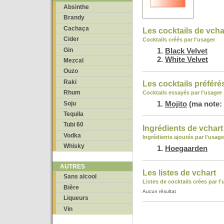
Absinthe
Brandy
Cachaça
Les cocktails de vcha
Cider
Cocktails créés par l'usager
Gin
Black Velvet
White Velvet
Mezcal
Ouzo
Raki
Les cocktails préféré
Rhum
Cocktails essayés par l'usager
Mojito
(ma note: 
Soju
Tequila
Tubi 60
Ingrédients de vchart
Vodka
Ingrédients ajoutés par l'usage
Whisky
Hoegaarden
AUTRES
Les listes de vchart
Sans alcool
Listes de cocktails crées par l
Bière
Aucun résultat
Liqueurs
Vin