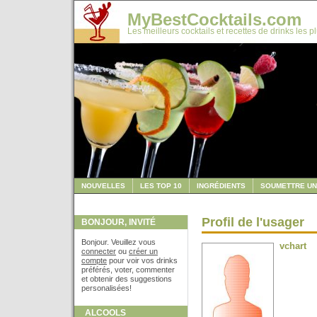
MyBestCocktails.com
Les meilleurs cocktails et recettes de drinks les p
NOUVELLES
LES TOP 10
INGRÉDIENTS
SOUMETTRE UN
Profil de l'usager
BONJOUR, INVITÉ
Bonjour. Veuillez vous
vchart
connecter
ou
créer un
compte
pour voir vos drinks
préférés, voter, commenter
et obtenir des suggestions
personalisées!
ALCOOLS