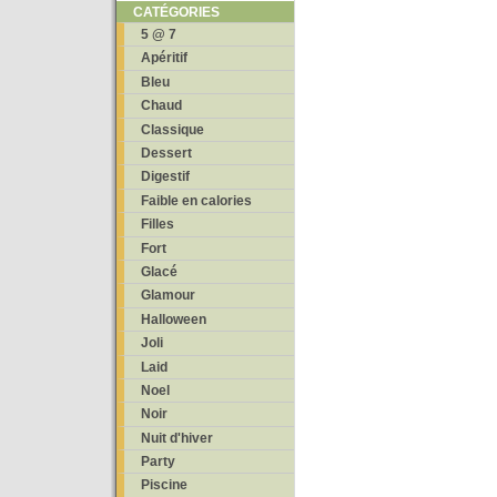
CATÉGORIES
5 @ 7
Apéritif
Bleu
Chaud
Classique
Dessert
Digestif
Faible en calories
Filles
Fort
Glacé
Glamour
Halloween
Joli
Laid
Noel
Noir
Nuit d'hiver
Party
Piscine