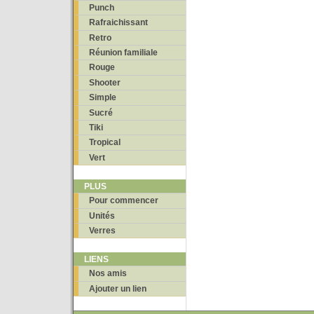
Punch
Rafraichissant
Retro
Réunion familiale
Rouge
Shooter
Simple
Sucré
Tiki
Tropical
Vert
PLUS
Pour commencer
Unités
Verres
LIENS
Nos amis
Ajouter un lien