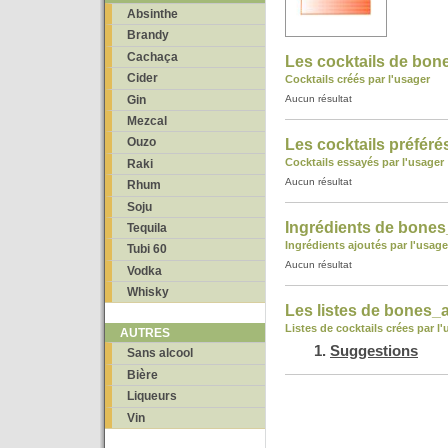
Absinthe
Brandy
Cachaça
Les cocktails de bon
Cider
Cocktails créés par l'usager
Gin
Aucun résultat
Mezcal
Ouzo
Les cocktails préfér
Cocktails essayés par l'usager
Raki
Aucun résultat
Rhum
Soju
Ingrédients de bone
Tequila
Ingrédients ajoutés par l'usage
Tubi 60
Aucun résultat
Vodka
Whisky
Les listes de bones_
Listes de cocktails crées par l
AUTRES
Suggestions
Sans alcool
Bière
Liqueurs
Vin