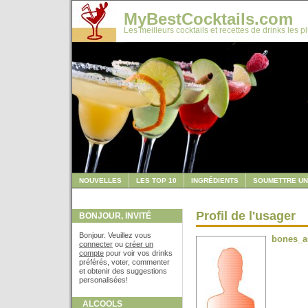
MyBestCocktails.com
Les meilleurs cocktails et recettes de drinks les p
NOUVELLES
LES TOP 10
INGRÉDIENTS
SOUMETTRE UN
Profil de l'usager
BONJOUR, INVITÉ
Bonjour. Veuillez vous
bones_a
connecter
ou
créer un
compte
pour voir vos drinks
préférés, voter, commenter
et obtenir des suggestions
personalisées!
ALCOOLS