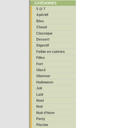
CATÉGORIES
5 @ 7
Apéritif
Bleu
Chaud
Classique
Dessert
Digestif
Faible en calories
Filles
Fort
Glacé
Glamour
Halloween
Joli
Laid
Noel
Noir
Nuit d'hiver
Party
Piscine