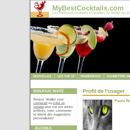
MyBestCocktails.com
Les meilleurs cocktails et recettes de drinks les p
NOUVELLES
LES TOP 10
INGRÉDIENTS
SOUMETTRE UN
Profil de l'usager
BONJOUR, INVITÉ
Bonjour. Veuillez vous
Paulo R
connecter
ou
créer un
compte
pour voir vos drinks
préférés, voter, commenter
et obtenir des suggestions
personalisées!
ALCOOLS