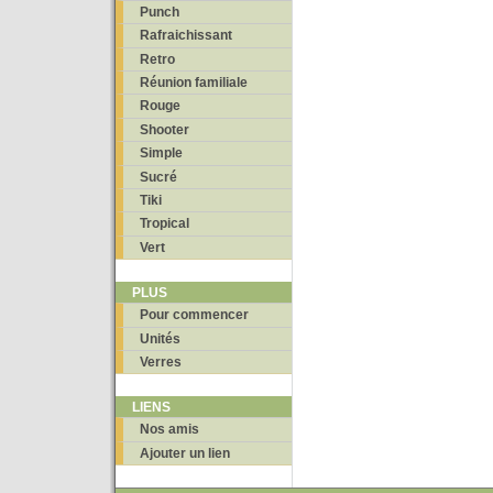
Punch
Rafraichissant
Retro
Réunion familiale
Rouge
Shooter
Simple
Sucré
Tiki
Tropical
Vert
PLUS
Pour commencer
Unités
Verres
LIENS
Nos amis
Ajouter un lien