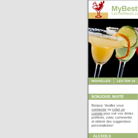
MyBest
Les meilleurs co
NOUVELLES
LES TOP 10
BONJOUR, INVITÉ
Bonjour. Veuillez vous
connecter
ou
créer un
compte
pour voir vos drinks
préférés, voter, commenter
et obtenir des suggestions
personalisées!
ALCOOLS