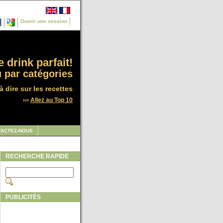
Ouvrir une session
 drink parfait!
 par catégories
à dire sur les recettes
›››
Allez au Top 10
TACTEZ-NOUS
RECHERCHE RAPIDE
PUBLICITÉS