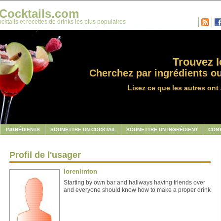
Cocktails.com
cktails et recettes de drinks les plus populaires
Trouvez le
Cherchez par ingrédients ou
Lisez ce que les autres ont 
INGRÉDIENTS
SOUMETTRE UN COCKTAIL
SOUMETTRE UN INGRÉDIENT
CON
Profil de l'usager
lorenlinton
Starting by own bar and hallways having friends over
and everyone should know how to make a proper drink