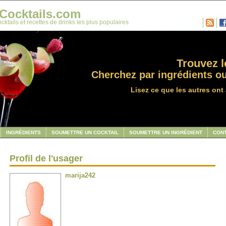
Cocktails.com
cktails et recettes de drinks les plus populaires
Trouvez le
Cherchez par ingrédients ou
Lisez ce que les autres ont 
INGRÉDIENTS
SOUMETTRE UN COCKTAIL
SOUMETTRE UN INGRÉDIENT
CON
Profil de l'usager
marija242