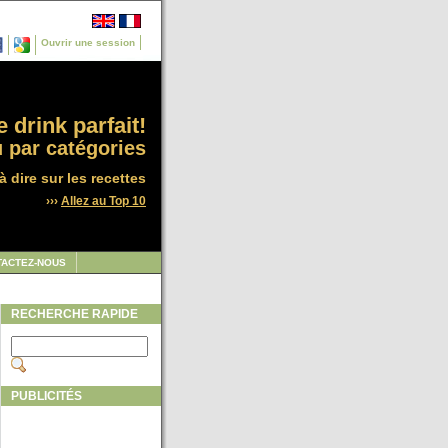
Ouvrir une session
 drink parfait!
 par catégories
à dire sur les recettes
›››
Allez au Top 10
TACTEZ-NOUS
RECHERCHE RAPIDE
PUBLICITÉS