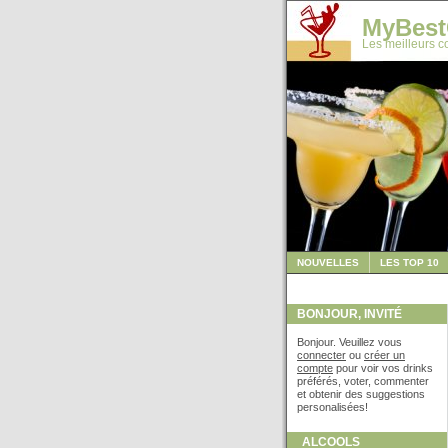
MyBest
Les meilleurs co
NOUVELLES
LES TOP 10
BONJOUR, INVITÉ
Bonjour. Veuillez vous
connecter
ou
créer un
compte
pour voir vos drinks
préférés, voter, commenter
et obtenir des suggestions
personalisées!
ALCOOLS