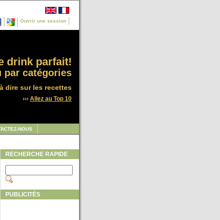
Ouvrir une session
 drink parfait!
 par catégories
à dire sur les recettes
›››
Allez au Top 10
TACTEZ-NOUS
RECHERCHE RAPIDE
PUBLICITÉS