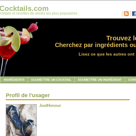
Cocktails.com
cktails et recettes de drinks les plus populaires
Trouvez le
Cherchez par ingrédients ou
Lisez ce que les autres ont 
INGRÉDIENTS
SOUMETTRE UN COCKTAIL
SOUMETTRE UN INGRÉDIENT
CON
Profil de l'usager
JustHonour