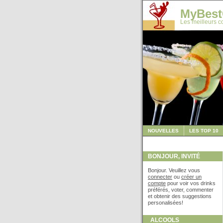
MyBest
Les meilleurs co
NOUVELLES
LES TOP 10
BONJOUR, INVITÉ
Bonjour. Veuillez vous
connecter
ou
créer un
compte
pour voir vos drinks
préférés, voter, commenter
et obtenir des suggestions
personalisées!
ALCOOLS