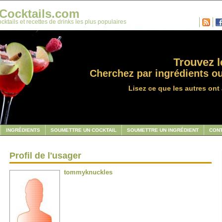
Cocktails.com
cktails et recettes de drinks les plus populaires
Trouvez le
Cherchez par ingrédients ou
Lisez ce que les autres ont 
INGRÉDIENTS
SOUMETTRE UN COCKTAIL
SOUMETTRE UN INGRÉDIENT
CON
Profil de l'usager
tommyknuckles