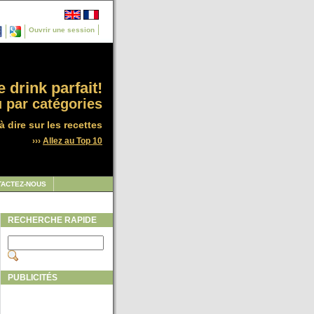
Ouvrir une session
 drink parfait!
 par catégories
à dire sur les recettes
›››
Allez au Top 10
TACTEZ-NOUS
RECHERCHE RAPIDE
PUBLICITÉS