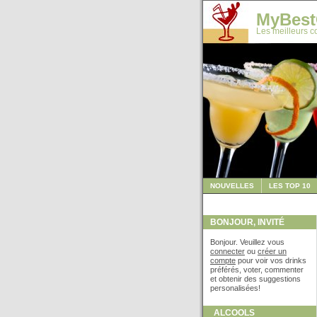
MyBest
Les meilleurs co
NOUVELLES
LES TOP 10
BONJOUR, INVITÉ
Bonjour. Veuillez vous
connecter
ou
créer un
compte
pour voir vos drinks
préférés, voter, commenter
et obtenir des suggestions
personalisées!
ALCOOLS