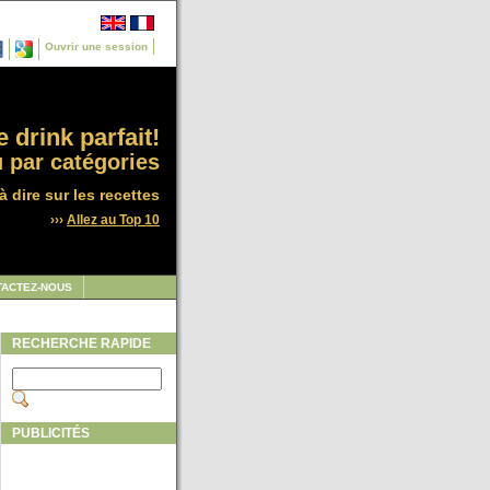
Ouvrir une session
 drink parfait!
 par catégories
à dire sur les recettes
›››
Allez au Top 10
TACTEZ-NOUS
RECHERCHE RAPIDE
PUBLICITÉS