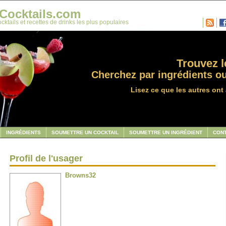
Cocktails.com
cktails et recettes de drinks les plus populaires
Trouvez le
Cherchez par ingrédients ou
Lisez ce que les autres ont 
INGRÉDIENTS
SOUMETTRE UN COCKTAIL
SOUMETTRE UN INGRÉDIENT
CON
Profil de l'usager
Browns32