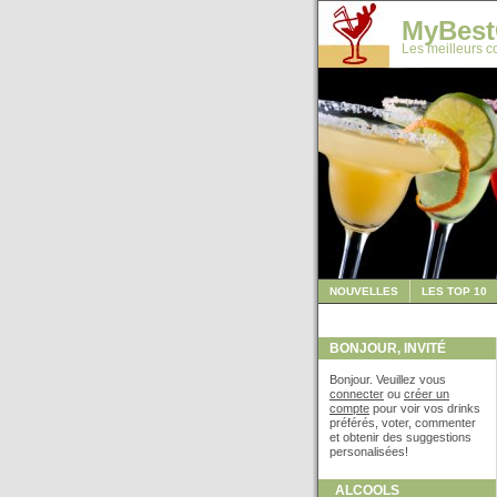
MyBest
Les meilleurs co
NOUVELLES
LES TOP 10
BONJOUR, INVITÉ
Bonjour. Veuillez vous
connecter
ou
créer un
compte
pour voir vos drinks
préférés, voter, commenter
et obtenir des suggestions
personalisées!
ALCOOLS