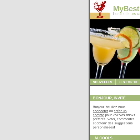
MyBest
Les meilleurs co
NOUVELLES
LES TOP 10
BONJOUR, INVITÉ
Bonjour. Veuillez vous
connecter
ou
créer un
compte
pour voir vos drinks
préférés, voter, commenter
et obtenir des suggestions
personalisées!
ALCOOLS