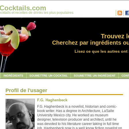
Cocktails.com
cktails et recettes de drinks les plus populaires
Trouvez le
Cherchez par ingrédients ou
Lisez ce que les autres ont 
INGRÉDIENTS
SOUMETTRE UN COCKTAIL
SOUMETTRE UN INGRÉDIENT
CON
Profil de l'usager
F.G. Haghenbeck
F.G. Haghenbeck is a novelist, historian and comic-
book writer. Has a degree in Architecture, LaSalle
University Mexico city. He worked as museum
designer, television producer and architect, until he
was devoted to his literature career taking in full time
job. Haghenbeck now is a well know fiction novelist on