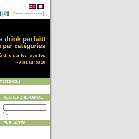
Ouvrir une session
 drink parfait!
 par catégories
à dire sur les recettes
›››
Allez au Top 10
TACTEZ-NOUS
RECHERCHE RAPIDE
PUBLICITÉS