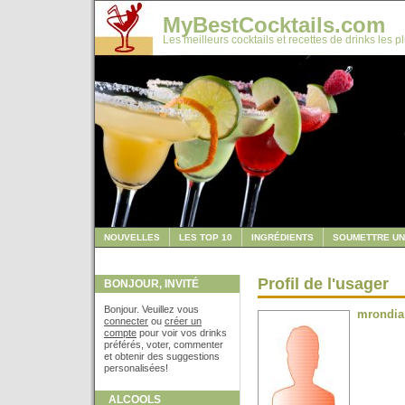
MyBestCocktails.com
Les meilleurs cocktails et recettes de drinks les p
NOUVELLES
LES TOP 10
INGRÉDIENTS
SOUMETTRE UN
Profil de l'usager
BONJOUR, INVITÉ
Bonjour. Veuillez vous
mrondia
connecter
ou
créer un
compte
pour voir vos drinks
préférés, voter, commenter
et obtenir des suggestions
personalisées!
ALCOOLS