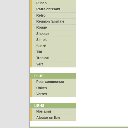
Punch
Rafraichissant
Retro
Réunion familiale
Rouge
Shooter
Simple
Sucré
Tiki
Tropical
Vert
PLUS
Pour commencer
Unités
Verres
LIENS
Nos amis
Ajouter un lien