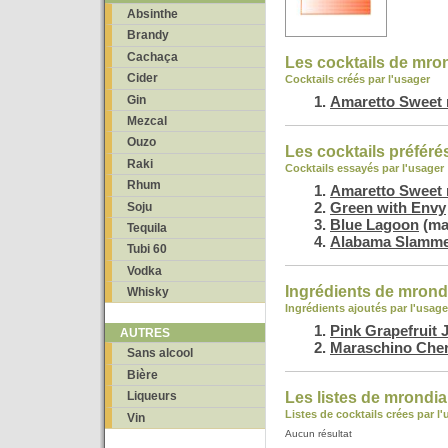
Absinthe
Brandy
Cachaça
Les cocktails de mro
Cider
Cocktails créés par l'usager
Gin
Amaretto Sweet 
Mezcal
Ouzo
Les cocktails préfér
Raki
Cocktails essayés par l'usager
Rhum
Amaretto Sweet 
Green with Envy
Soju
Blue Lagoon
(ma 
Tequila
Alabama Slamm
Tubi 60
Vodka
Ingrédients de mrond
Whisky
Ingrédients ajoutés par l'usage
Pink Grapefruit 
AUTRES
Maraschino Cher
Sans alcool
Bière
Les listes de mrondia
Liqueurs
Listes de cocktails crées par l
Vin
Aucun résultat