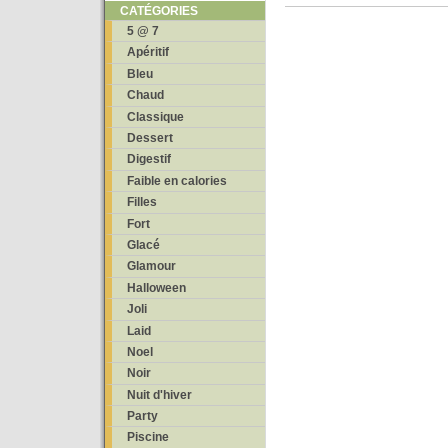
CATÉGORIES
5 @ 7
Apéritif
Bleu
Chaud
Classique
Dessert
Digestif
Faible en calories
Filles
Fort
Glacé
Glamour
Halloween
Joli
Laid
Noel
Noir
Nuit d'hiver
Party
Piscine