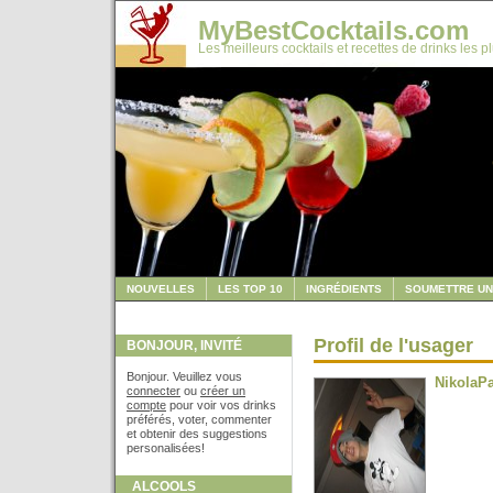
MyBestCocktails.com
Les meilleurs cocktails et recettes de drinks les p
NOUVELLES
LES TOP 10
INGRÉDIENTS
SOUMETTRE UN
Profil de l'usager
BONJOUR, INVITÉ
Bonjour. Veuillez vous
NikolaPa
connecter
ou
créer un
compte
pour voir vos drinks
préférés, voter, commenter
et obtenir des suggestions
personalisées!
ALCOOLS