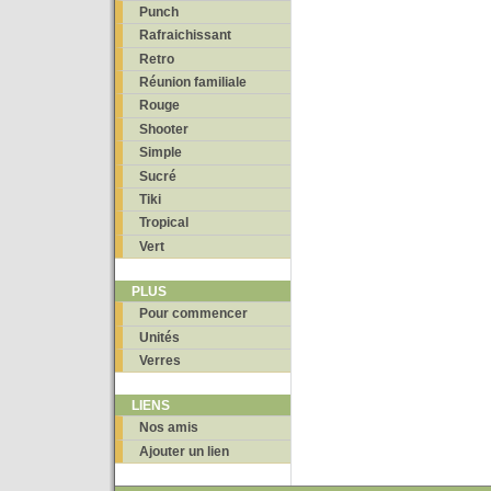
Punch
Rafraichissant
Retro
Réunion familiale
Rouge
Shooter
Simple
Sucré
Tiki
Tropical
Vert
PLUS
Pour commencer
Unités
Verres
LIENS
Nos amis
Ajouter un lien