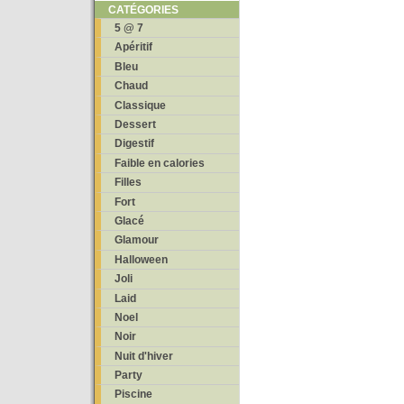
CATÉGORIES
5 @ 7
Apéritif
Bleu
Chaud
Classique
Dessert
Digestif
Faible en calories
Filles
Fort
Glacé
Glamour
Halloween
Joli
Laid
Noel
Noir
Nuit d'hiver
Party
Piscine