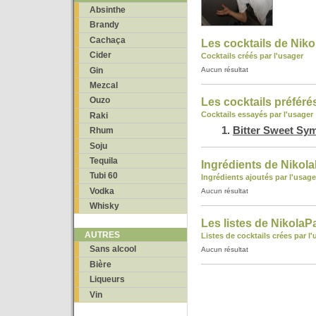
Absinthe
Brandy
Cachaça
Les cocktails de Niko
Cider
Cocktails créés par l'usager
Gin
Aucun résultat
Mezcal
Ouzo
Les cocktails préféré
Cocktails essayés par l'usager
Raki
Bitter Sweet Sy
Rhum
Soju
Tequila
Ingrédients de Nikola
Tubi 60
Ingrédients ajoutés par l'usage
Vodka
Aucun résultat
Whisky
Les listes de NikolaP
AUTRES
Listes de cocktails crées par l
Sans alcool
Aucun résultat
Bière
Liqueurs
Vin