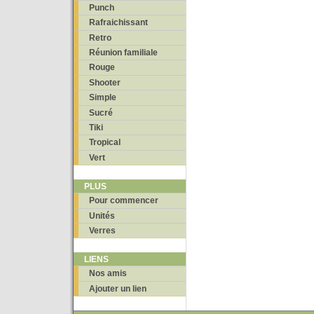
Punch
Rafraichissant
Retro
Réunion familiale
Rouge
Shooter
Simple
Sucré
Tiki
Tropical
Vert
PLUS
Pour commencer
Unités
Verres
LIENS
Nos amis
Ajouter un lien