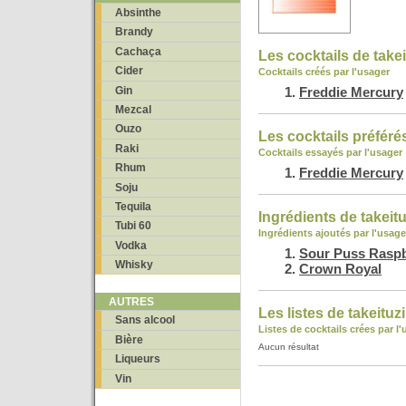
Absinthe
Brandy
Cachaça
Les cocktails de takei
Cider
Cocktails créés par l'usager
Gin
Freddie Mercury
Mezcal
Ouzo
Les cocktails préférés
Raki
Cocktails essayés par l'usager
Rhum
Freddie Mercury
Soju
Tequila
Ingrédients de takeitu
Tubi 60
Ingrédients ajoutés par l'usage
Vodka
Sour Puss Rasp
Whisky
Crown Royal
AUTRES
Les listes de takeituzi
Sans alcool
Listes de cocktails crées par l
Bière
Aucun résultat
Liqueurs
Vin