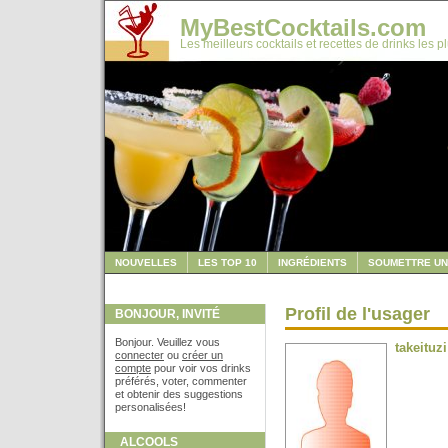
MyBestCocktails.com
Les meilleurs cocktails et recettes de drinks les p
NOUVELLES
LES TOP 10
INGRÉDIENTS
SOUMETTRE UN
Profil de l'usager
BONJOUR, INVITÉ
Bonjour. Veuillez vous
takeituzi
connecter
ou
créer un
compte
pour voir vos drinks
préférés, voter, commenter
et obtenir des suggestions
personalisées!
ALCOOLS