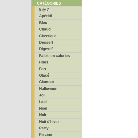
CATÉGORIES
5 @ 7
Apéritif
Bleu
Chaud
Classique
Dessert
Digestif
Faible en calories
Filles
Fort
Glacé
Glamour
Halloween
Joli
Laid
Noel
Noir
Nuit d'hiver
Party
Piscine