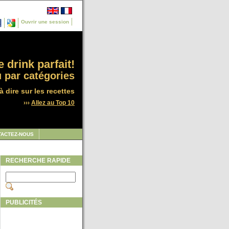
Ouvrir une session
 drink parfait!
 par catégories
à dire sur les recettes
›››
Allez au Top 10
TACTEZ-NOUS
RECHERCHE RAPIDE
PUBLICITÉS