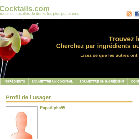
Cocktails.com
cktails et recettes de drinks les plus populaires
Trouvez le
Cherchez par ingrédients ou
Lisez ce que les autres ont 
INGRÉDIENTS
SOUMETTRE UN COCKTAIL
SOUMETTRE UN INGRÉDIENT
CON
Profil de l'usager
PapaAlpha55