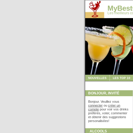
MyBest
Les meilleurs co
NOUVELLES
LES TOP 10
BONJOUR, INVITÉ
Bonjour. Veuillez vous
connecter
ou
créer un
compte
pour voir vos drinks
préférés, voter, commenter
et obtenir des suggestions
personalisées!
ALCOOLS