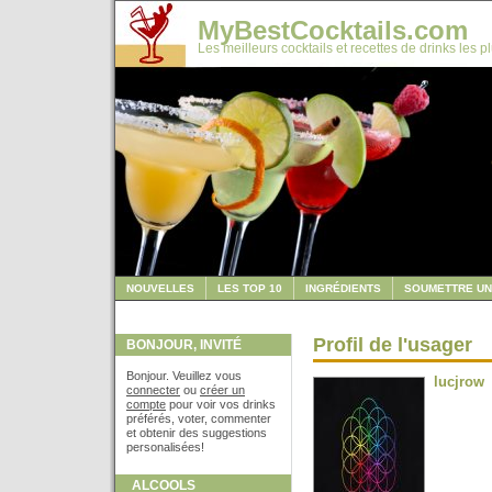
MyBestCocktails.com
Les meilleurs cocktails et recettes de drinks les p
NOUVELLES
LES TOP 10
INGRÉDIENTS
SOUMETTRE UN
Profil de l'usager
BONJOUR, INVITÉ
Bonjour. Veuillez vous
lucjrow
connecter
ou
créer un
compte
pour voir vos drinks
préférés, voter, commenter
et obtenir des suggestions
personalisées!
ALCOOLS