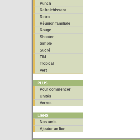
Punch
Rafraichissant
Retro
Réunion familiale
Rouge
Shooter
Simple
Sucré
Tiki
Tropical
Vert
PLUS
Pour commencer
Unités
Verres
LIENS
Nos amis
Ajouter un lien