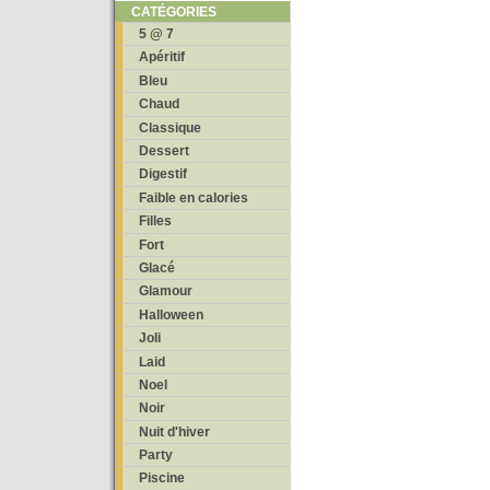
CATÉGORIES
5 @ 7
Apéritif
Bleu
Chaud
Classique
Dessert
Digestif
Faible en calories
Filles
Fort
Glacé
Glamour
Halloween
Joli
Laid
Noel
Noir
Nuit d'hiver
Party
Piscine