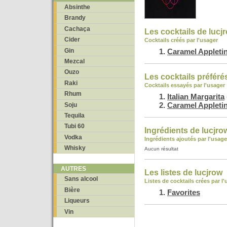
Absinthe
Brandy
Cachaça
Les cocktails de lucj
Cider
Cocktails créés par l'usager
Gin
Caramel Appletin
Mezcal
Ouzo
Les cocktails préféré
Raki
Cocktails essayés par l'usager
Rhum
Italian Margarita
Caramel Appletin
Soju
Tequila
Tubi 60
Ingrédients de lucjro
Vodka
Ingrédients ajoutés par l'usage
Whisky
Aucun résultat
AUTRES
Les listes de lucjrow
Sans alcool
Listes de cocktails crées par l
Bière
Favorites
Liqueurs
Vin