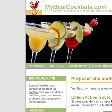
MyBestCocktails.com
Les meilleurs cocktails et recettes de drinks les p
NOUVELLES
LES TOP 10
INGRÉDIENTS
SOUMETTRE UN
Proposer une phot
BONJOUR, INVITÉ
Bonjour. Veuillez vous
Veuillez ouvrir une session av
connecter
ou
créer un
compte
pour voir vos drinks
préférés, voter, commenter
Option A: Login ave
et obtenir des suggestions
Si vous avez déja un compte F
personalisées!
ouvrir une session sur MyBes
ALCOOLS