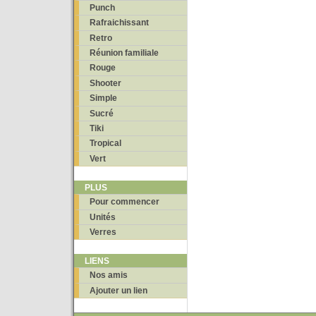
Punch
Rafraichissant
Retro
Réunion familiale
Rouge
Shooter
Simple
Sucré
Tiki
Tropical
Vert
PLUS
Pour commencer
Unités
Verres
LIENS
Nos amis
Ajouter un lien