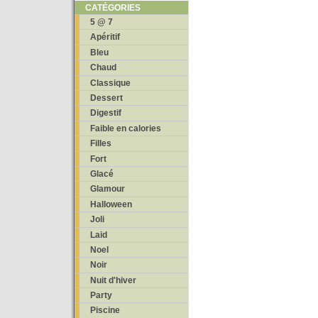
CATÉGORIES
5 @ 7
Apéritif
Bleu
Chaud
Classique
Dessert
Digestif
Faible en calories
Filles
Fort
Glacé
Glamour
Halloween
Joli
Laid
Noel
Noir
Nuit d'hiver
Party
Piscine