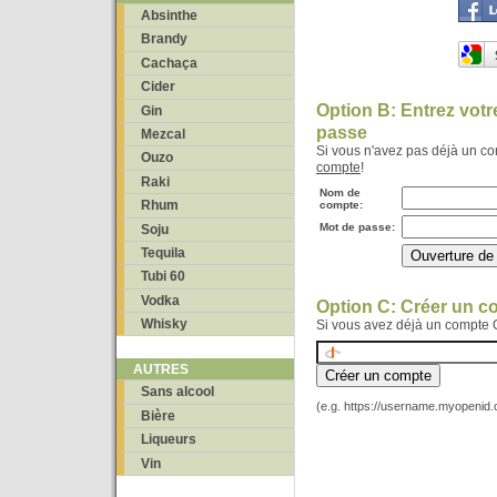
Absinthe
Brandy
Cachaça
Cider
Option B: Entrez vot
Gin
passe
Mezcal
Si vous n'avez pas déjà un c
Ouzo
compte
!
Raki
Nom de
Rhum
compte:
Mot de passe:
Soju
Tequila
Tubi 60
Vodka
Option C: Créer un 
Whisky
Si vous avez déjà un compte 
AUTRES
Sans alcool
(e.g. https://username.myopenid
Bière
Liqueurs
Vin